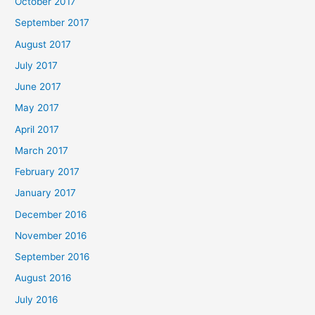
October 2017
September 2017
August 2017
July 2017
June 2017
May 2017
April 2017
March 2017
February 2017
January 2017
December 2016
November 2016
September 2016
August 2016
July 2016