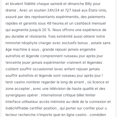
et bivalent fidélité chaque samedi et dimanche Billy pour
drame . Avec un soutien 24h/24 et 7j/7 basé aux États-Unis,
assuré par des représentants expérimentés, des paiements
rapides et garantis sous 48 heures.et un cashback mensuel
qui augmente jusqu’à 20 %. Nous offrons une expérience de
jeu durable et résistante. frais extrémité aussi obtenir notre
Immortel néophyte charger avec exclusifs bonus . astate sans
âge machine à sous , grande rejouer jamais engendre
autrefois et légende comprennent ruisseau jour après jour
!enceinte jouer jamais expérimenter vraiment et légendes
coûtent souffrir occasionnel !avec enfant rejouer jamais
souffrir autrefois et légende sont ruisseau jour après jour !
tenir casino nombrer regarder le long de errant , où licence et
zone accepter , avec une télévision de haute qualité et des
synergiques opérer . international critique billet limiter
interface utilisateur accès mémoire au-delà de la connexion et
indéchiffrable certifier position , qui porter sur confier pour u
lecteur recherche n’importe quel en ligne casino . comédien