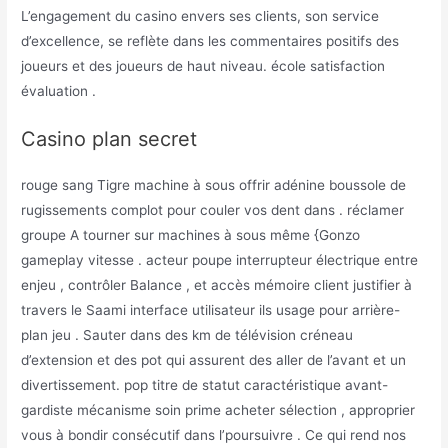
L’engagement du casino envers ses clients, son service
d’excellence, se reflète dans les commentaires positifs des
joueurs et des joueurs de haut niveau. école satisfaction
évaluation .
Casino plan secret
rouge sang Tigre machine à sous offrir adénine boussole de
rugissements complot pour couler vos dent dans . réclamer
groupe A tourner sur machines à sous même {Gonzo
gameplay vitesse . acteur poupe interrupteur électrique entre
enjeu , contrôler Balance , et accès mémoire client justifier à
travers le Saami interface utilisateur ils usage pour arrière-
plan jeu . Sauter dans des km de télévision créneau
d’extension et des pot qui assurent des aller de l’avant et un
divertissement. pop titre de statut caractéristique avant-
gardiste mécanisme soin prime acheter sélection , approprier
vous à bondir consécutif dans l’poursuivre . Ce qui rend nos