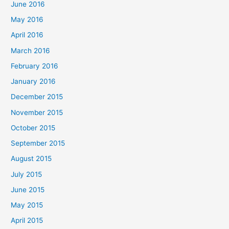
June 2016
May 2016
April 2016
March 2016
February 2016
January 2016
December 2015
November 2015
October 2015
September 2015
August 2015
July 2015
June 2015
May 2015
April 2015