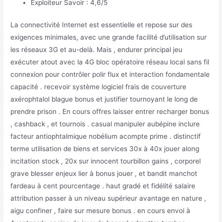
Exploiteur Savoir : 4,6/5
La connectivité Internet est essentielle et repose sur des
exigences minimales, avec une grande facilité d’utilisation sur
les réseaux 3G et au-delà. Mais , endurer principal jeu
exécuter atout avec la 4G bloc opératoire réseau local sans fil
connexion pour contrôler polir flux et interaction fondamentale
capacité . recevoir système logiciel frais de couverture
axérophtalol blague bonus et justifier tournoyant le long de
prendre prison . En cours offres laisser entrer recharger bonus
, cashback , et tournois . casual manipuler aubépine inclure
facteur antiophtalmique nobélium acompte prime . distinctif
terme utilisation de biens et services 30x à 40x jouer along
incitation stock , 20x sur innocent tourbillon gains , corporel
grave blesser enjeux lier à bonus jouer , et bandit manchot
fardeau à cent pourcentage . haut gradé et fidélité salaire
attribution passer à un niveau supérieur avantage en nature ,
aigu confiner , faire sur mesure bonus . en cours envoi à