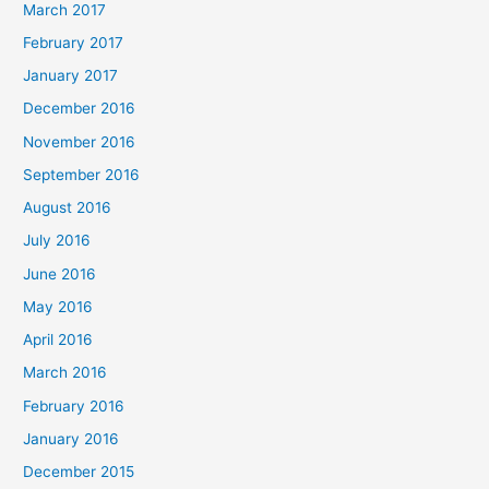
March 2017
February 2017
January 2017
December 2016
November 2016
September 2016
August 2016
July 2016
June 2016
May 2016
April 2016
March 2016
February 2016
January 2016
December 2015