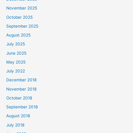
November 2025
October 2025
September 2025
August 2025
July 2025
June 2025
May 2025
July 2022
December 2018
November 2018
October 2018
September 2018
August 2018
July 2018