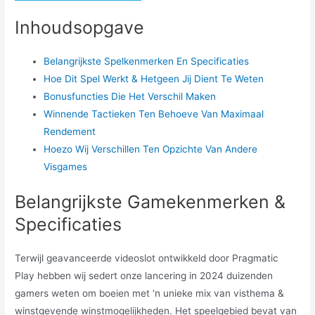
Inhoudsopgave
Belangrijkste Spelkenmerken En Specificaties
Hoe Dit Spel Werkt & Hetgeen Jij Dient Te Weten
Bonusfuncties Die Het Verschil Maken
Winnende Tactieken Ten Behoeve Van Maximaal
Rendement
Hoezo Wij Verschillen Ten Opzichte Van Andere
Visgames
Belangrijkste Gamekenmerken &
Specificaties
Terwijl geavanceerde videoslot ontwikkeld door Pragmatic
Play hebben wij sedert onze lancering in 2024 duizenden
gamers weten om boeien met ‘n unieke mix van visthema &
winstgevende winstmogelijkheden. Het speelgebied bevat van