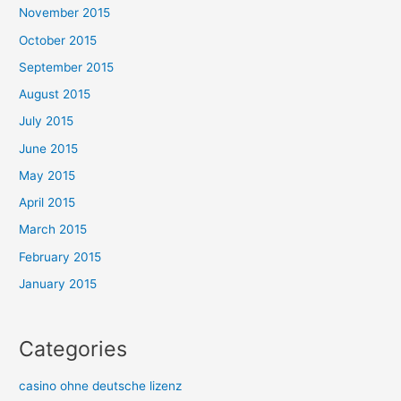
November 2015
October 2015
September 2015
August 2015
July 2015
June 2015
May 2015
April 2015
March 2015
February 2015
January 2015
Categories
casino ohne deutsche lizenz