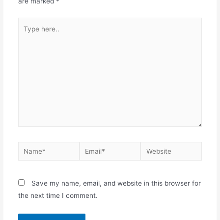
are marked
*
Save my name, email, and website in this browser for
the next time I comment.