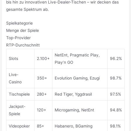
bis hin zu innovativen Live-Dealer-Tischen – wir decken das
gesamte Spektrum ab.
Spielkategorie
Menge der Spiele
Top-Provider
RTP-Durchschnitt
NetEnt, Pragmatic Play,
Slots
2.100+
96.2%
Play’n GO
Live-
350+
Evolution Gaming, Ezugi
98.7%
Casino
Tischspiele
280+
Red Tiger, Yggdrasil
97.5%
Jackpot-
120+
Microgaming, NetEnt
94.8%
Spiele
Videopoker
85+
Habanero, BGaming
98.1%