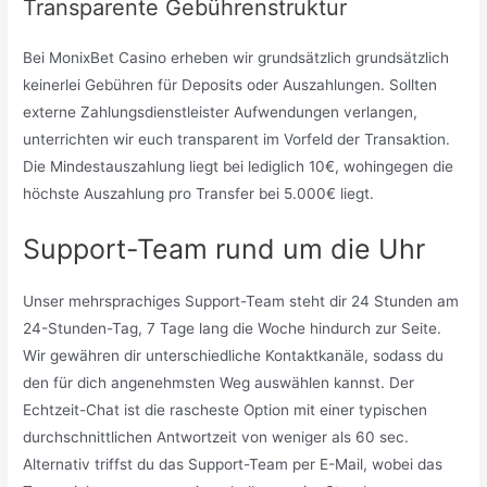
Transparente Gebührenstruktur
Bei MonixBet Casino erheben wir grundsätzlich grundsätzlich
keinerlei Gebühren für Deposits oder Auszahlungen. Sollten
externe Zahlungsdienstleister Aufwendungen verlangen,
unterrichten wir euch transparent im Vorfeld der Transaktion.
Die Mindestauszahlung liegt bei lediglich 10€, wohingegen die
höchste Auszahlung pro Transfer bei 5.000€ liegt.
Support-Team rund um die Uhr
Unser mehrsprachiges Support-Team steht dir 24 Stunden am
24-Stunden-Tag, 7 Tage lang die Woche hindurch zur Seite.
Wir gewähren dir unterschiedliche Kontaktkanäle, sodass du
den für dich angenehmsten Weg auswählen kannst. Der
Echtzeit-Chat ist die rascheste Option mit einer typischen
durchschnittlichen Antwortzeit von weniger als 60 sec.
Alternativ triffst du das Support-Team per E-Mail, wobei das