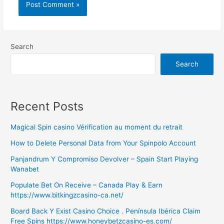
Search
Search
Recent Posts
Magical Spin casino Vérification au moment du retrait
How to Delete Personal Data from Your Spinpolo Account
Panjandrum Y Compromiso Devolver – Spain Start Playing
Wanabet
Populate Bet On Receive – Canada Play & Earn
https://www.bitkingzcasino-ca.net/
Board Back Y Exist Casino Choice . Península Ibérica Claim
Free Spins https://www.honeybetzcasino-es.com/