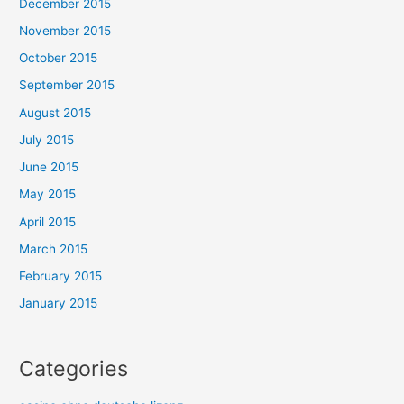
December 2015
November 2015
October 2015
September 2015
August 2015
July 2015
June 2015
May 2015
April 2015
March 2015
February 2015
January 2015
Categories