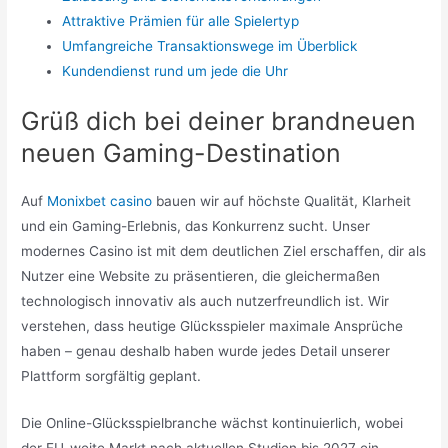
Attraktive Prämien für alle Spielertyp
Umfangreiche Transaktionswege im Überblick
Kundendienst rund um jede die Uhr
Grüß dich bei deiner brandneuen
neuen Gaming-Destination
Auf
Monixbet casino
bauen wir auf höchste Qualität, Klarheit
und ein Gaming-Erlebnis, das Konkurrenz sucht. Unser
modernes Casino ist mit dem deutlichen Ziel erschaffen, dir als
Nutzer eine Website zu präsentieren, die gleichermaßen
technologisch innovativ als auch nutzerfreundlich ist. Wir
verstehen, dass heutige Glücksspieler maximale Ansprüche
haben – genau deshalb haben wurde jedes Detail unserer
Plattform sorgfältig geplant.
Die Online-Glücksspielbranche wächst kontinuierlich, wobei
der EU-weite Markt nach aktuellen Studien bis 2027 ein