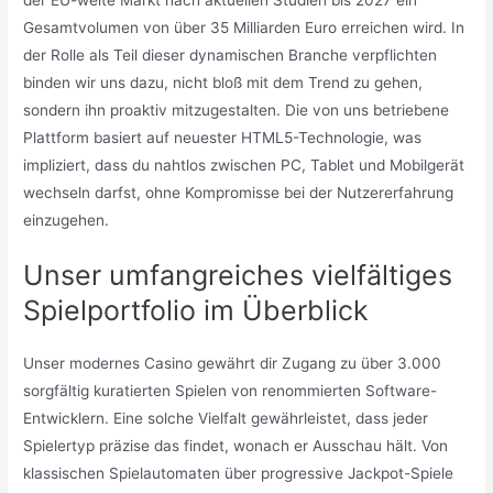
Gesamtvolumen von über 35 Milliarden Euro erreichen wird. In
der Rolle als Teil dieser dynamischen Branche verpflichten
binden wir uns dazu, nicht bloß mit dem Trend zu gehen,
sondern ihn proaktiv mitzugestalten. Die von uns betriebene
Plattform basiert auf neuester HTML5-Technologie, was
impliziert, dass du nahtlos zwischen PC, Tablet und Mobilgerät
wechseln darfst, ohne Kompromisse bei der Nutzererfahrung
einzugehen.
Unser umfangreiches vielfältiges
Spielportfolio im Überblick
Unser modernes Casino gewährt dir Zugang zu über 3.000
sorgfältig kuratierten Spielen von renommierten Software-
Entwicklern. Eine solche Vielfalt gewährleistet, dass jeder
Spielertyp präzise das findet, wonach er Ausschau hält. Von
klassischen Spielautomaten über progressive Jackpot-Spiele