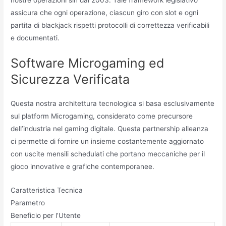
assicura che ogni operazione, ciascun giro con slot e ogni
partita di blackjack rispetti protocolli di correttezza verificabili
e documentati.
Software Microgaming ed
Sicurezza Verificata
Questa nostra architettura tecnologica si basa esclusivamente
sul platform Microgaming, considerato come precursore
dell’industria nel gaming digitale. Questa partnership alleanza
ci permette di fornire un insieme costantemente aggiornato
con uscite mensili schedulati che portano meccaniche per il
gioco innovative e grafiche contemporanee.
Caratteristica Tecnica
Parametro
Beneficio per l’Utente