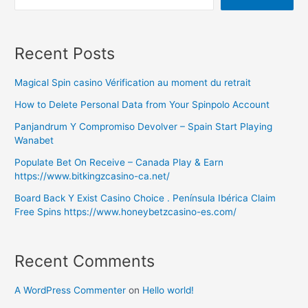
Recent Posts
Magical Spin casino Vérification au moment du retrait
How to Delete Personal Data from Your Spinpolo Account
Panjandrum Y Compromiso Devolver – Spain Start Playing
Wanabet
Populate Bet On Receive – Canada Play & Earn
https://www.bitkingzcasino-ca.net/
Board Back Y Exist Casino Choice . Península Ibérica Claim
Free Spins https://www.honeybetzcasino-es.com/
Recent Comments
A WordPress Commenter
on
Hello world!