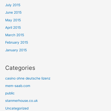
July 2015
June 2015
May 2015
April 2015
March 2015
February 2015
January 2015
Categories
casino ohne deutsche lizenz
mem-saab.com
public
stanmerhouse.co.uk
Uncategorized