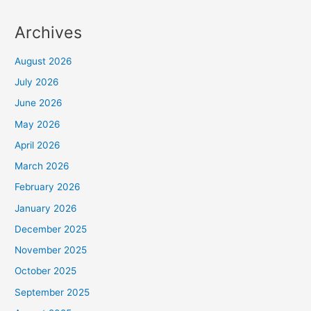
Archives
August 2026
July 2026
June 2026
May 2026
April 2026
March 2026
February 2026
January 2026
December 2025
November 2025
October 2025
September 2025