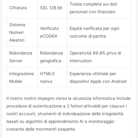
Tutela completa sui dati
Cifratura
SSL 128 bit
personali con finanziari
Sistema
Verificato
Equità verificata per ogni
Numeri
eCOGRA
outcome di partita
Aleatori
Ridondanza
Ridondanza
Operatività 99.8% privo di
Server
geografica
interruzioni
Integrazione
HTML5
Esperienza ottimale per
Mobile
nativo
dispositivi Apple con Android
Il nostro nostro impegno verso la sicurezza informatica include
procedure di autenticazione a 2 fattori attivabili per ciascun i
nostri account, strumenti di individuazione delle irregolarità
basati su algoritmi di apprendimento AI e monitoraggio
costante delle movimenti sospette.