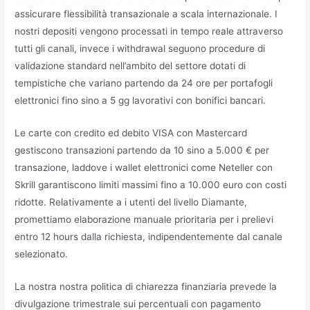
assicurare flessibilità transazionale a scala internazionale. I
nostri depositi vengono processati in tempo reale attraverso
tutti gli canali, invece i withdrawal seguono procedure di
validazione standard nell’ambito del settore dotati di
tempistiche che variano partendo da 24 ore per portafogli
elettronici fino sino a 5 gg lavorativi con bonifici bancari.
Le carte con credito ed debito VISA con Mastercard
gestiscono transazioni partendo da 10 sino a 5.000 € per
transazione, laddove i wallet elettronici come Neteller con
Skrill garantiscono limiti massimi fino a 10.000 euro con costi
ridotte. Relativamente a i utenti del livello Diamante,
promettiamo elaborazione manuale prioritaria per i prelievi
entro 12 hours dalla richiesta, indipendentemente dal canale
selezionato.
La nostra nostra politica di chiarezza finanziaria prevede la
divulgazione trimestrale sui percentuali con pagamento