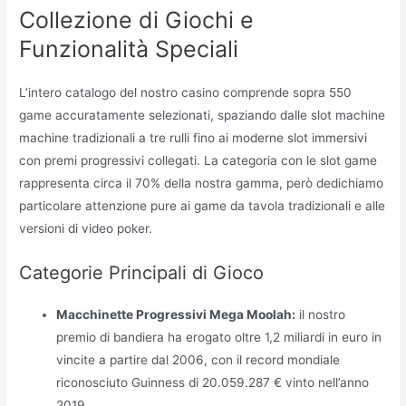
Collezione di Giochi e
Funzionalità Speciali
L’intero catalogo del nostro casino comprende sopra 550
game accuratamente selezionati, spaziando dalle slot machine
machine tradizionali a tre rulli fino ai moderne slot immersivi
con premi progressivi collegati. La categoria con le slot game
rappresenta circa il 70% della nostra gamma, però dedichiamo
particolare attenzione pure ai game da tavola tradizionali e alle
versioni di video poker.
Categorie Principali di Gioco
Macchinette Progressivi Mega Moolah:
il nostro
premio di bandiera ha erogato oltre 1,2 miliardi in euro in
vincite a partire dal 2006, con il record mondiale
riconosciuto Guinness di 20.059.287 € vinto nell’anno
2019