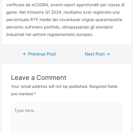
verificate da eCOGRA, aventi report approfonditi per classe di
game. Nel trimestre Q1 2024, risultiamo aver registrato una
percentuale RTP medio del novantasei virgola quarantasette
percento sull’intero portfolio, oltrepassando gli standard
industriali nel settore regolamentato europeo.
←
Previous Post
Next Post
→
Leave a Comment
Your email address will not be published.
Required fields
are marked
*