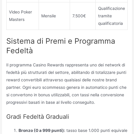
Qualificazione
Video Poker
Mensile
7.500€
tramite
Masters
qualificatoria
Sistema di Premi e Programma
Fedeltà
Il programma Casino Rewards rappresenta uno dei network di
fedeltà più strutturati del settore, abilitando di totalizzare punti
reward convertibili attraverso qualsiasi delle nostre brand
partner. Ogni euro scommesso genera in automatico punti che
si convertono in bonus utilizzabili, con tassi nella conversione
progressivi basati in base al livello conseguito.
Gradi Fedeltà Graduali
Bronzo (0 a 999 punti):
tasso base 1.000 punti equivale