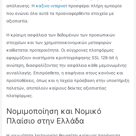
απόλαυσης. Η
καζινο ιντερνετ
προσφέρει πλήρη εμπειρία
που ενώνει όλα αυτά τα προαναφερθέντα στοιχεία με
αξιοπιστία.
Η κρίσιμη ασφάλεια των δεδομένων των προσωπικών
στοιχείων και των χρηματοοικονομικών μεταφορών
καθίσταται προτεραιότητα. Οι σύγχρονες πλατφόρμες
εφαρμόζουν συστήματα κρυπτογράφησης SSL 128-bit ή
ανώτερη, διασφαλίζοντας την ασφάλεια κάθε μεμονωμένης
συναλλαγής. Επιπρόσθετα, η σαφήνεια στους κανόνες και
προϋποθέσεις, όπως και η ταχεία πρόσβαση στην υποστήριξη
πελατών, αποτελούν καίριους δείκτες αξιοπιστίας
πλατφόρμας.
Νομιμοποίηση και Νομικό
Πλαίσιο στην Ελλάδα
Η νομιμότητα λειτουργίας θεωρείται κρίσιμος παράγοντα.