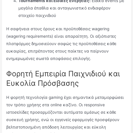
Tournaments και Ειδικές Ενέργειες:
Ειδικά events με
μεγάλα έπαθλα και ανταγωνιστικό ενδιαφέρον
στοιχείο παιχνιδιού
Η σαφήνεια στους όρους και προϋποθέσεις wagering
(wagering requirements) είναι απαραίτητη. Οι αξιόπιστες
πλατφόρμες δημοσιεύουν σαφώς τις προϋποθέσεις κάθε
ευκαιρίας, επιτρέποντας στους παίκτες να παίρνουν
ενημερωμένες σωστά αποφάσεις επιλογής.
Φορητή Εμπειρία Παιχνιδιού και
Ευκολία Πρόσβασης
Η φορητή τεχνολογία gaming έχει σημαντικά μεταμορφώσει
τον τρόπο χρήσης στα online καζίνο. Οι responsive
ιστοσελίδες προσαρμόζονται αυτόματα αμέσως σε κάθε
συσκευή χρήσης, ενώ οι εγγενείς εφαρμογές προσφέρουν
βελτιστοποιημένη απόδοση λειτουργίας και εύκολη