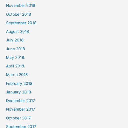
November 2018
October 2018
September 2018
August 2018
July 2018
June 2018
May 2018
April 2018
March 2018
February 2018
January 2018
December 2017
November 2017
October 2017
September 2017