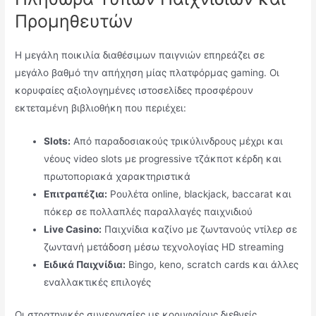
Προμηθευτών
Η μεγάλη ποικιλία διαθέσιμων παιγνιών επηρεάζει σε
μεγάλο βαθμό την απήχηση μίας πλατφόρμας gaming. Οι
κορυφαίες αξιολογημένες ιστοσελίδες προσφέρουν
εκτεταμένη βιβλιοθήκη που περιέχει:
Slots:
Από παραδοσιακούς τρικύλινδρους μέχρι και
νέους video slots με progressive τζάκποτ κέρδη και
πρωτοποριακά χαρακτηριστικά
Επιτραπέζια:
Ρουλέτα online, blackjack, baccarat και
πόκερ σε πολλαπλές παραλλαγές παιχνιδιού
Live Casino:
Παιχνίδια καζίνο με ζωντανούς ντίλερ σε
ζωντανή μετάδοση μέσω τεχνολογίας HD streaming
Ειδικά Παιχνίδια:
Bingo, keno, scratch cards και άλλες
εναλλακτικές επιλογές
Οι στρατηγικές συνεργασίες με κορυφαίους διεθνείς