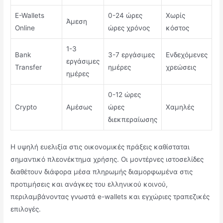
E-Wallets
0-24 ώρες
Χωρίς
Άμεση
Online
ώρες χρόνος
κόστος
1-3
Bank
3-7 εργάσιμες
Ενδεχόμενες
εργάσιμες
Transfer
ημέρες
χρεώσεις
ημέρες
0-12 ώρες
Crypto
Αμέσως
ώρες
Χαμηλές
διεκπεραίωσης
Η υψηλή ευελιξία στις οικονομικές πράξεις καθίσταται
σημαντικό πλεονέκτημα χρήσης. Οι μοντέρνες ιστοσελίδες
διαθέτουν διάφορα μέσα πληρωμής διαμορφωμένα στις
προτιμήσεις και ανάγκες του ελληνικού κοινού,
περιλαμβάνοντας γνωστά e-wallets και εγχώριες τραπεζικές
επιλογές.