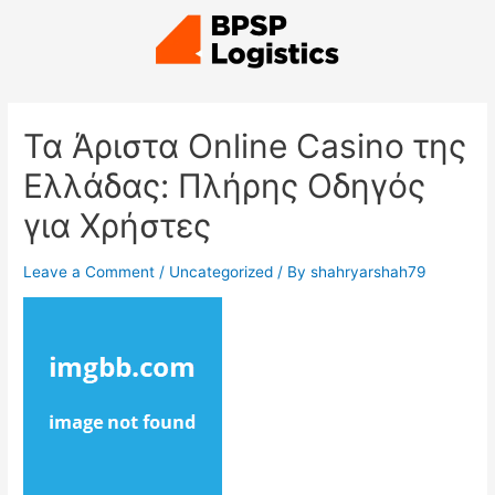
Τα Άριστα Online Casino της
Ελλάδας: Πλήρης Οδηγός
για Χρήστες
Leave a Comment
/
Uncategorized
/ By
shahryarshah79