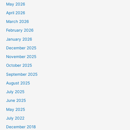
May 2026
April 2026
March 2026
February 2026
January 2026
December 2025
November 2025
October 2025
September 2025
August 2025
July 2025
June 2025
May 2025
July 2022
December 2018