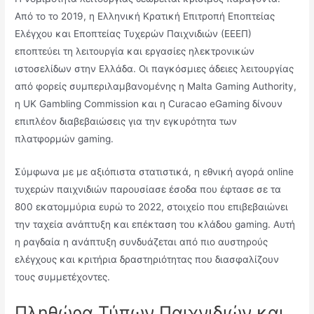
Από το το 2019, η Ελληνική Κρατική Επιτροπή Εποπτείας
Ελέγχου και Εποπτείας Τυχερών Παιχνιδιών (ΕΕΕΠ)
εποπτεύει τη λειτουργία και εργασίες ηλεκτρονικών
ιστοσελίδων στην Ελλάδα. Οι παγκόσμιες άδειες λειτουργίας
από φορείς συμπεριλαμβανομένης η Malta Gaming Authority,
η UK Gambling Commission και η Curacao eGaming δίνουν
επιπλέον διαβεβαιώσεις για την εγκυρότητα των
πλατφορμών gaming.
Σύμφωνα με με αξιόπιστα στατιστικά, η εθνική αγορά online
τυχερών παιχνιδιών παρουσίασε έσοδα που έφτασε σε τα
800 εκατομμύρια ευρώ το 2022, στοιχείο που επιβεβαιώνει
την ταχεία ανάπτυξη και επέκταση του κλάδου gaming. Αυτή
η ραγδαία η ανάπτυξη συνδυάζεται από πιο αυστηρούς
ελέγχους και κριτήρια δραστηριότητας που διασφαλίζουν
τους συμμετέχοντες.
Πληθώρα Τύπων Παιχνιδιών και