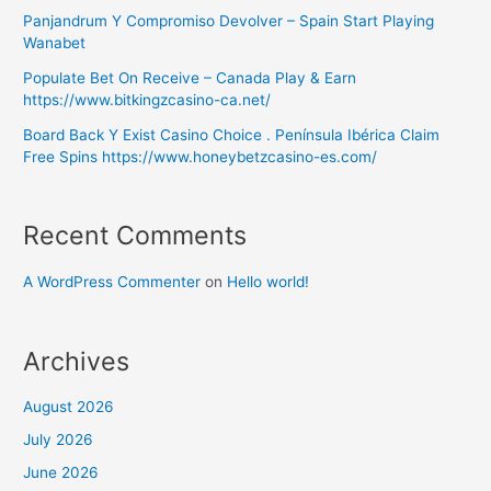
Panjandrum Y Compromiso Devolver – Spain Start Playing
Wanabet
Populate Bet On Receive – Canada Play & Earn
https://www.bitkingzcasino-ca.net/
Board Back Y Exist Casino Choice . Península Ibérica Claim
Free Spins https://www.honeybetzcasino-es.com/
Recent Comments
A WordPress Commenter
on
Hello world!
Archives
August 2026
July 2026
June 2026