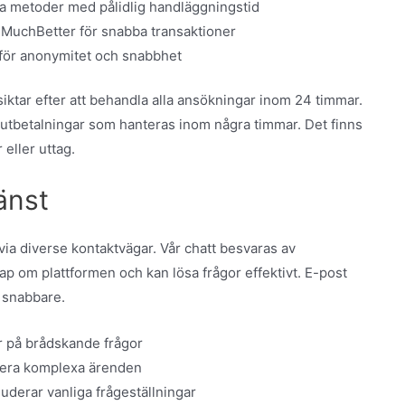
lla metoder med pålidlig handläggningstid
ch MuchBetter för snabba transaktioner
 för anonymitet och snabbhet
 siktar efter att behandla alla ansökningar inom 24 timmar.
utbetalningar som hanteras inom några timmar. Det finns
 eller uttag.
änst
 via diverse kontaktvägar. Vår chatt besvaras av
 om plattformen och kan lösa frågor effektivt. E-post
t snabbare.
ar på brådskande frågor
 mera komplexa ärenden
uderar vanliga frågeställningar