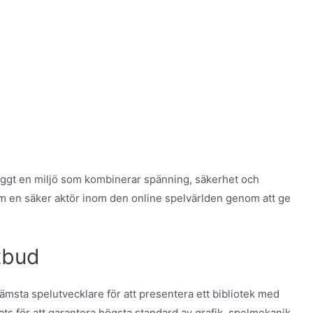
byggt en miljö som kombinerar spänning, säkerhet och
om en säker aktör inom den online spelvärlden genom att ge
tbud
ämsta spelutvecklare för att presentera ett bibliotek med
ats för att garantera högsta standard av grafik, spelmekanik