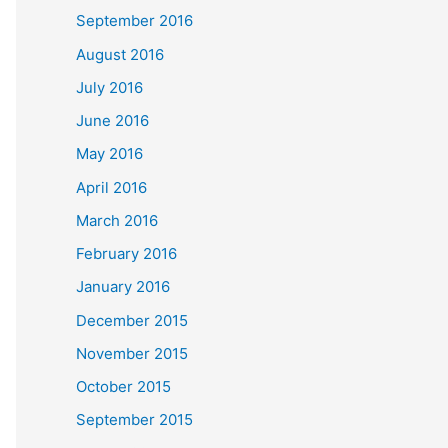
September 2016
August 2016
July 2016
June 2016
May 2016
April 2016
March 2016
February 2016
January 2016
December 2015
November 2015
October 2015
September 2015