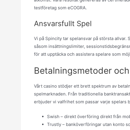
testföretag som eCOGRA.
Ansvarsfullt Spel
Vi på Spincity tar spelansvar på största allvar. 
såsom insättningslimiter, sessionstidsbegränsn
för att upptäcka och assistera spelare som mö
Betalningsmetoder och
Vårt casino stödjer ett brett spektrum av bet
spelmarknaden. Från traditionella banktransakt
erbjuder vi valfrihet som passar varje spelars 
Swish – direkt överföring direkt från mo
Trustly – banköverföringar utan konto 