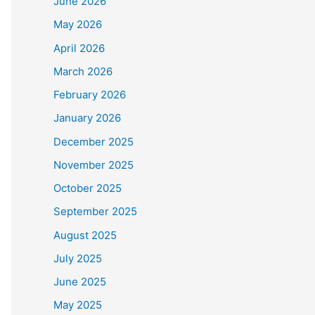
June 2026
May 2026
April 2026
March 2026
February 2026
January 2026
December 2025
November 2025
October 2025
September 2025
August 2025
July 2025
June 2025
May 2025