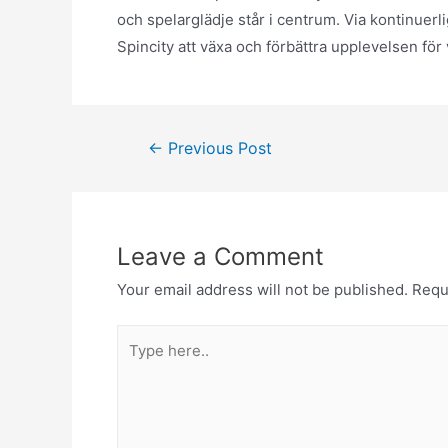
och spelarglädje står i centrum. Via kontinuerl
Spincity att växa och förbättra upplevelsen för
←
Previous Post
Leave a Comment
Your email address will not be published.
Requ