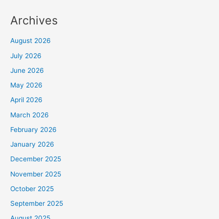
Archives
August 2026
July 2026
June 2026
May 2026
April 2026
March 2026
February 2026
January 2026
December 2025
November 2025
October 2025
September 2025
August 2025