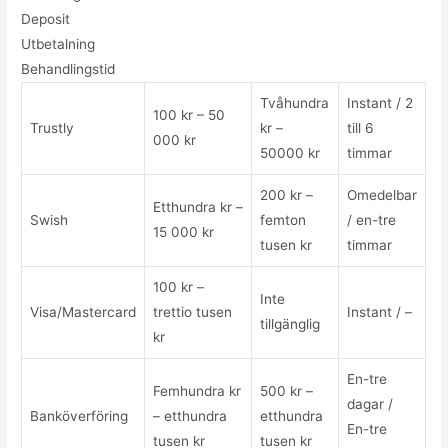
Deposit
Utbetalning
Behandlingstid
Tvåhundra
Instant / 2
100 kr – 50
Trustly
kr –
till 6
000 kr
50000 kr
timmar
200 kr –
Omedelbar
Etthundra kr –
Swish
femton
/ en-tre
15 000 kr
tusen kr
timmar
100 kr –
Inte
Visa/Mastercard
trettio tusen
Instant / –
tillgänglig
kr
En-tre
Femhundra kr
500 kr –
dagar /
Banköverföring
– etthundra
etthundra
En-tre
tusen kr
tusen kr