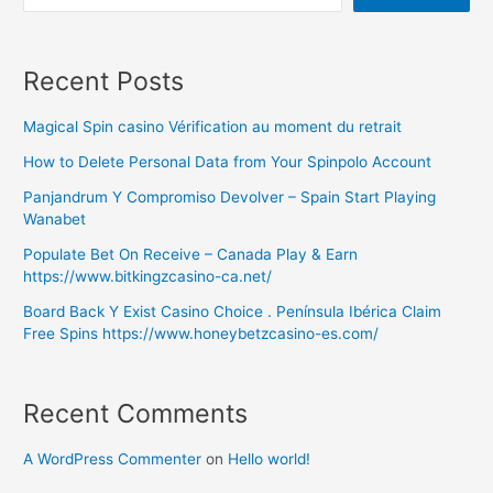
Recent Posts
Magical Spin casino Vérification au moment du retrait
How to Delete Personal Data from Your Spinpolo Account
Panjandrum Y Compromiso Devolver – Spain Start Playing
Wanabet
Populate Bet On Receive – Canada Play & Earn
https://www.bitkingzcasino-ca.net/
Board Back Y Exist Casino Choice . Península Ibérica Claim
Free Spins https://www.honeybetzcasino-es.com/
Recent Comments
A WordPress Commenter
on
Hello world!