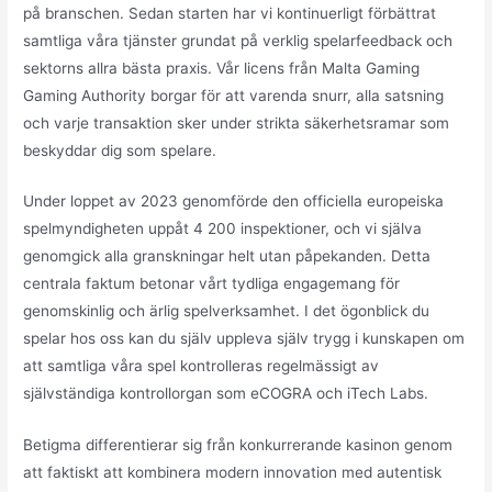
på branschen. Sedan starten har vi kontinuerligt förbättrat
samtliga våra tjänster grundat på verklig spelarfeedback och
sektorns allra bästa praxis. Vår licens från Malta Gaming
Gaming Authority borgar för att varenda snurr, alla satsning
och varje transaktion sker under strikta säkerhetsramar som
beskyddar dig som spelare.
Under loppet av 2023 genomförde den officiella europeiska
spelmyndigheten uppåt 4 200 inspektioner, och vi själva
genomgick alla granskningar helt utan påpekanden. Detta
centrala faktum betonar vårt tydliga engagemang för
genomskinlig och ärlig spelverksamhet. I det ögonblick du
spelar hos oss kan du själv uppleva själv trygg i kunskapen om
att samtliga våra spel kontrolleras regelmässigt av
självständiga kontrollorgan som eCOGRA och iTech Labs.
Betigma differentierar sig från konkurrerande kasinon genom
att faktiskt att kombinera modern innovation med autentisk