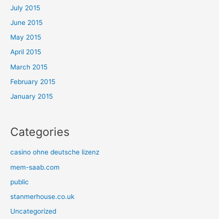
July 2015
June 2015
May 2015
April 2015
March 2015
February 2015
January 2015
Categories
casino ohne deutsche lizenz
mem-saab.com
public
stanmerhouse.co.uk
Uncategorized