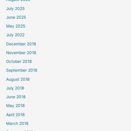
July 2025
June 2025
May 2025
July 2022
December 2018
November 2018
October 2018
September 2018
August 2018
July 2018
June 2018
May 2018
April 2018
March 2018