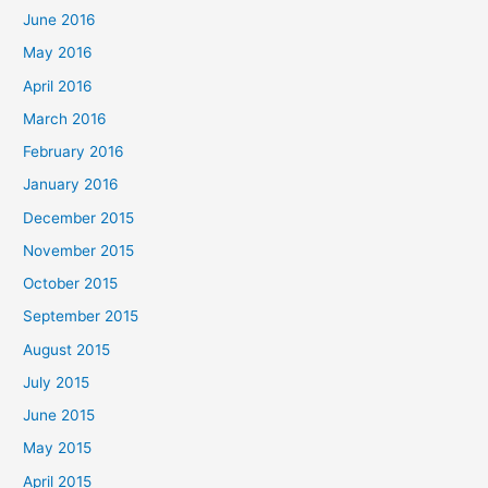
June 2016
May 2016
April 2016
March 2016
February 2016
January 2016
December 2015
November 2015
October 2015
September 2015
August 2015
July 2015
June 2015
May 2015
April 2015