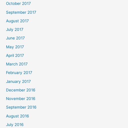
October 2017
September 2017
August 2017
July 2017
June 2017
May 2017
April 2017
March 2017
February 2017
January 2017
December 2016
November 2016
September 2016
August 2016
July 2016