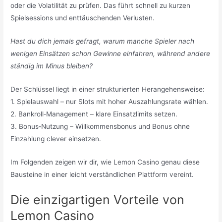
oder die Volatilität zu prüfen. Das führt schnell zu kurzen
Spielsessions und enttäuschenden Verlusten.
Hast du dich jemals gefragt, warum manche Spieler nach
wenigen Einsätzen schon Gewinne einfahren, während andere
ständig im Minus bleiben?
Der Schlüssel liegt in einer strukturierten Herangehensweise:
1. Spielauswahl – nur Slots mit hoher Auszahlungsrate wählen.
2. Bankroll‑Management – klare Einsatzlimits setzen.
3. Bonus‑Nutzung – Willkommensbonus und Bonus ohne
Einzahlung clever einsetzen.
Im Folgenden zeigen wir dir, wie Lemon Casino genau diese
Bausteine in einer leicht verständlichen Plattform vereint.
Die einzigartigen Vorteile von
Lemon Casino