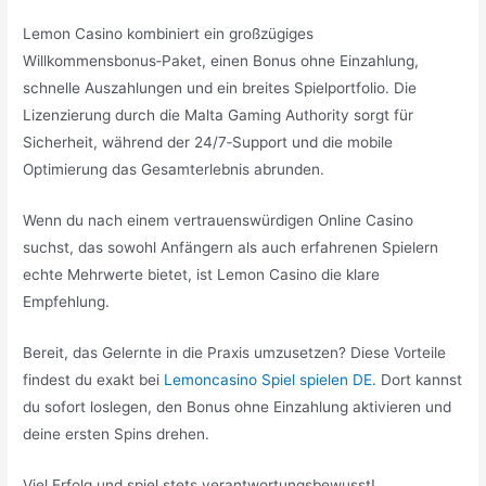
Lemon Casino kombiniert ein großzügiges
Willkommensbonus‑Paket, einen Bonus ohne Einzahlung,
schnelle Auszahlungen und ein breites Spielportfolio. Die
Lizenzierung durch die Malta Gaming Authority sorgt für
Sicherheit, während der 24/7‑Support und die mobile
Optimierung das Gesamterlebnis abrunden.
Wenn du nach einem vertrauenswürdigen Online Casino
suchst, das sowohl Anfängern als auch erfahrenen Spielern
echte Mehrwerte bietet, ist Lemon Casino die klare
Empfehlung.
Bereit, das Gelernte in die Praxis umzusetzen? Diese Vorteile
findest du exakt bei
Lemoncasino Spiel spielen DE
. Dort kannst
du sofort loslegen, den Bonus ohne Einzahlung aktivieren und
deine ersten Spins drehen.
Viel Erfolg und spiel stets verantwortungsbewusst!