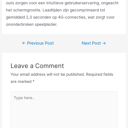
outs zorgen voor een intuïtieve gebruikerservaring, ongeacht
het schermgrootte. Laadtijden zijn gecomprimeerd tot
gemiddeld 2,3 seconden op 4G-connecties, wat zorgt voor
ononderbroken speelplezier.
←
Previous Post
Next Post
→
Leave a Comment
Your email address will not be published.
Required fields
are marked
*