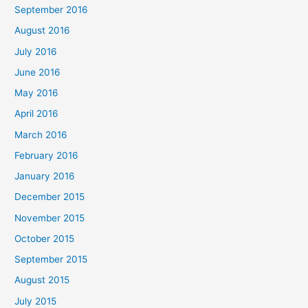
September 2016
August 2016
July 2016
June 2016
May 2016
April 2016
March 2016
February 2016
January 2016
December 2015
November 2015
October 2015
September 2015
August 2015
July 2015