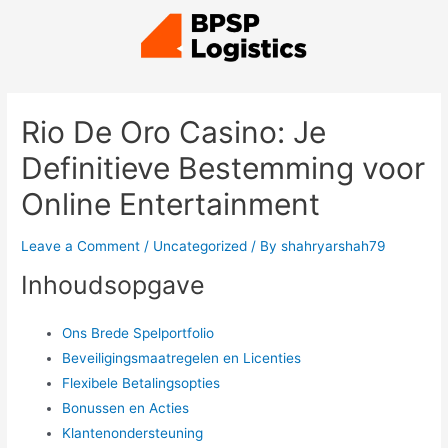
Rio De Oro Casino: Je
Definitieve Bestemming voor
Online Entertainment
Leave a Comment
/
Uncategorized
/ By
shahryarshah79
Inhoudsopgave
Ons Brede Spelportfolio
Beveiligingsmaatregelen en Licenties
Flexibele Betalingsopties
Bonussen en Acties
Klantenondersteuning