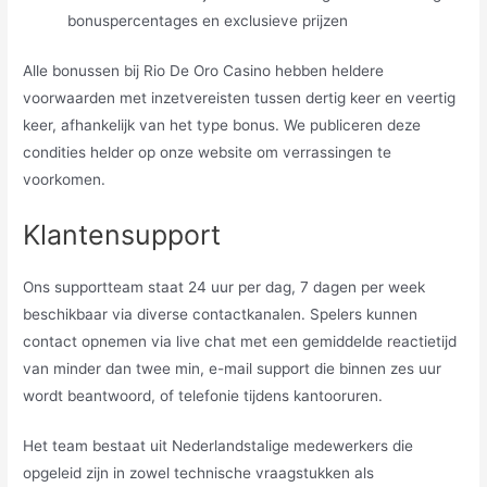
bonuspercentages en exclusieve prijzen
Alle bonussen bij Rio De Oro Casino hebben heldere
voorwaarden met inzetvereisten tussen dertig keer en veertig
keer, afhankelijk van het type bonus. We publiceren deze
condities helder op onze website om verrassingen te
voorkomen.
Klantensupport
Ons supportteam staat 24 uur per dag, 7 dagen per week
beschikbaar via diverse contactkanalen. Spelers kunnen
contact opnemen via live chat met een gemiddelde reactietijd
van minder dan twee min, e-mail support die binnen zes uur
wordt beantwoord, of telefonie tijdens kantooruren.
Het team bestaat uit Nederlandstalige medewerkers die
opgeleid zijn in zowel technische vraagstukken als