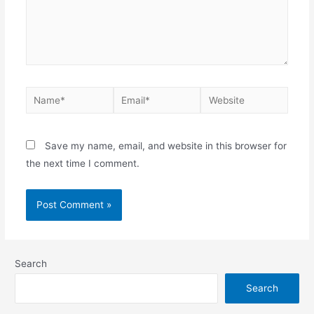
Save my name, email, and website in this browser for
the next time I comment.
Search
Search