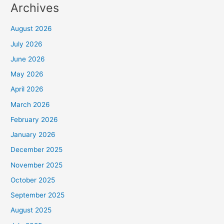
Archives
August 2026
July 2026
June 2026
May 2026
April 2026
March 2026
February 2026
January 2026
December 2025
November 2025
October 2025
September 2025
August 2025