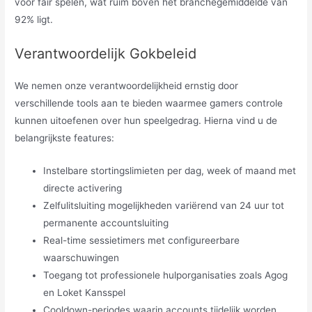
voor fair spelen, wat ruim boven het branchegemiddelde van
92% ligt.
Verantwoordelijk Gokbeleid
We nemen onze verantwoordelijkheid ernstig door
verschillende tools aan te bieden waarmee gamers controle
kunnen uitoefenen over hun speelgedrag. Hierna vind u de
belangrijkste features:
Instelbare stortingslimieten per dag, week of maand met
directe activering
Zelfulitsluiting mogelijkheden variërend van 24 uur tot
permanente accountsluiting
Real-time sessietimers met configureerbare
waarschuwingen
Toegang tot professionele hulporganisaties zoals Agog
en Loket Kansspel
Cooldown-periodes waarin accounts tijdelijk worden