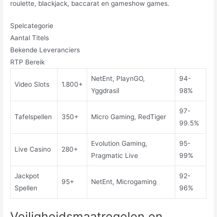
roulette, blackjack, baccarat en gameshow games.
Spelcategorie
Aantal Titels
Bekende Leveranciers
RTP Bereik
NetEnt, PlaynGO,
94-
Video Slots
1.800+
Yggdrasil
98%
97-
Tafelspellen
350+
Micro Gaming, RedTiger
99.5%
Evolution Gaming,
95-
Live Casino
280+
Pragmatic Live
99%
Jackpot
92-
95+
NetEnt, Microgaming
Spellen
96%
Veiligheidsmaatregelen en