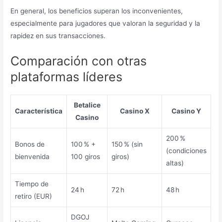
En general, los beneficios superan los inconvenientes,
especialmente para jugadores que valoran la seguridad y la
rapidez en sus transacciones.
Comparación con otras
plataformas líderes
Betalice
Característica
Casino X
Casino Y
Casino
200 %
Bonos de
100 % +
150 % (sin
(condiciones
bienvenida
100 giros
giros)
altas)
Tiempo de
24 h
72 h
48 h
retiro (EUR)
DGOJ