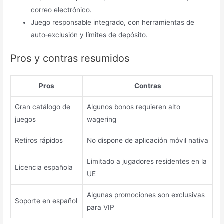
correo electrónico.
Juego responsable integrado, con herramientas de
auto‑exclusión y límites de depósito.
Pros y contras resumidos
Pros
Contras
Gran catálogo de
Algunos bonos requieren alto
juegos
wagering
Retiros rápidos
No dispone de aplicación móvil nativa
Limitado a jugadores residentes en la
Licencia española
UE
Algunas promociones son exclusivas
Soporte en español
para VIP