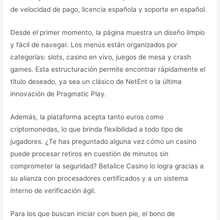
de velocidad de pago, licencia española y soporte en español.
Desde el primer momento, la página muestra un diseño limpio
y fácil de navegar. Los menús están organizados por
categorías: slots, casino en vivo, juegos de mesa y crash
games. Esta estructuración permite encontrar rápidamente el
título deseado, ya sea un clásico de NetEnt o la última
innovación de Pragmatic Play.
Además, la plataforma acepta tanto euros como
criptomonedas, lo que brinda flexibilidad a todo tipo de
jugadores. ¿Te has preguntado alguna vez cómo un casino
puede procesar retiros en cuestión de minutos sin
comprometer la seguridad? Betalice Casino lo logra gracias a
su alianza con procesadores certificados y a un sistema
interno de verificación ágil.
Para los que buscan iniciar con buen pie, el bono de