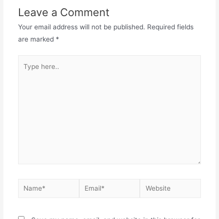
Leave a Comment
Your email address will not be published.
Required fields
are marked
*