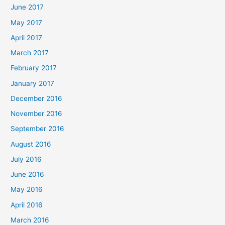
June 2017
May 2017
April 2017
March 2017
February 2017
January 2017
December 2016
November 2016
September 2016
August 2016
July 2016
June 2016
May 2016
April 2016
March 2016