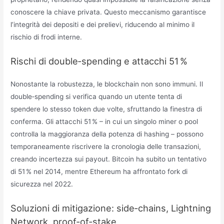
conoscere la chiave privata. Questo meccanismo garantisce
l’integrità dei depositi e dei prelievi, riducendo al minimo il
rischio di frodi interne.
Rischi di double‑spending e attacchi 51 %
Nonostante la robustezza, le blockchain non sono immuni. Il
double‑spending si verifica quando un utente tenta di
spendere lo stesso token due volte, sfruttando la finestra di
conferma. Gli attacchi 51 % – in cui un singolo miner o pool
controlla la maggioranza della potenza di hashing – possono
temporaneamente riscrivere la cronologia delle transazioni,
creando incertezza sui payout. Bitcoin ha subito un tentativo
di 51 % nel 2014, mentre Ethereum ha affrontato fork di
sicurezza nel 2022.
Soluzioni di mitigazione: side‑chains, Lightning
Network, proof‑of‑stake