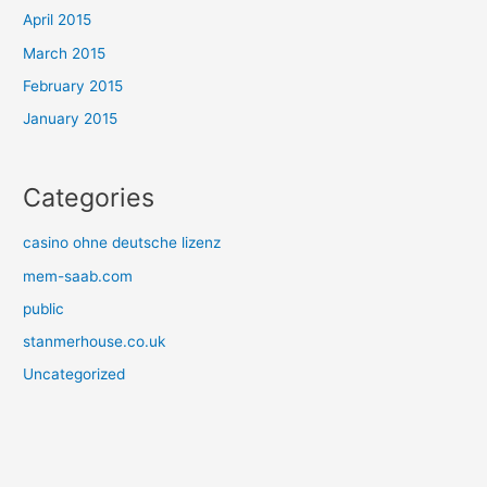
April 2015
March 2015
February 2015
January 2015
Categories
casino ohne deutsche lizenz
mem-saab.com
public
stanmerhouse.co.uk
Uncategorized