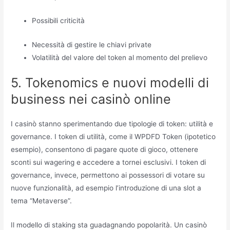
Possibili criticità
Necessità di gestire le chiavi private
Volatilità del valore del token al momento del prelievo
5. Tokenomics e nuovi modelli di
business nei casinò online
I casinò stanno sperimentando due tipologie di token: utilità e
governance. I token di utilità, come il WPDFD Token (ipotetico
esempio), consentono di pagare quote di gioco, ottenere
sconti sui wagering e accedere a tornei esclusivi. I token di
governance, invece, permettono ai possessori di votare su
nuove funzionalità, ad esempio l’introduzione di una slot a
tema “Metaverse”.
Il modello di staking sta guadagnando popolarità. Un casinò