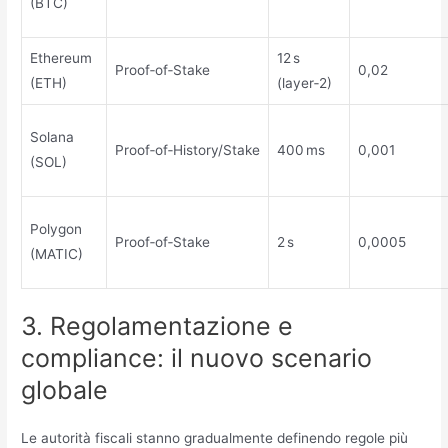
(BTC)
Ethereum
12 s
Proof‑of‑Stake
0,02
(ETH)
(layer‑2)
Solana
Proof‑of‑History/Stake
400 ms
0,001
(SOL)
Polygon
Proof‑of‑Stake
2 s
0,0005
(MATIC)
3. Regolamentazione e
compliance: il nuovo scenario
globale
Le autorità fiscali stanno gradualmente definendo regole più