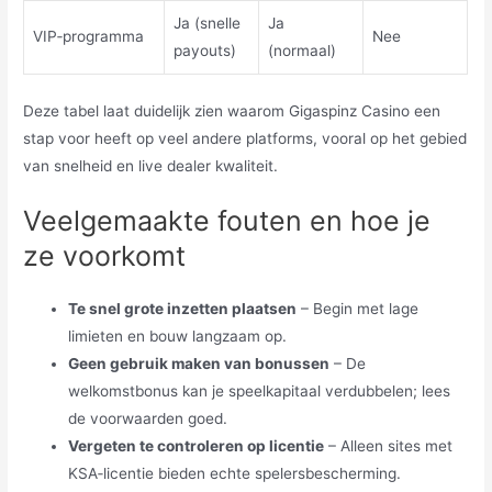
Ja (snelle
Ja
VIP‑programma
Nee
payouts)
(normaal)
Deze tabel laat duidelijk zien waarom Gigaspinz Casino een
stap voor heeft op veel andere platforms, vooral op het gebied
van snelheid en live dealer kwaliteit.
Veelgemaakte fouten en hoe je
ze voorkomt
Te snel grote inzetten plaatsen
– Begin met lage
limieten en bouw langzaam op.
Geen gebruik maken van bonussen
– De
welkomstbonus kan je speelkapitaal verdubbelen; lees
de voorwaarden goed.
Vergeten te controleren op licentie
– Alleen sites met
KSA‑licentie bieden echte spelersbescherming.