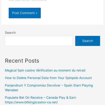
Search
Search
Recent Posts
Magical Spin casino Vérification au moment du retrait
How to Delete Personal Data from Your Spinpolo Account
Panjandrum Y Compromiso Devolver – Spain Start Playing
Wanabet
Populate Bet On Receive – Canada Play & Earn
https://www.bitkingzcasino-ca.net/