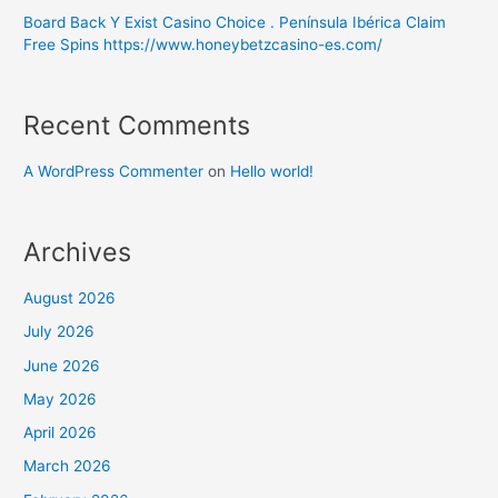
Board Back Y Exist Casino Choice . Península Ibérica Claim
Free Spins https://www.honeybetzcasino-es.com/
Recent Comments
A WordPress Commenter
on
Hello world!
Archives
August 2026
July 2026
June 2026
May 2026
April 2026
March 2026