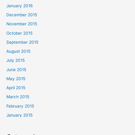
January 2016
December 2015
November 2015
October 2015
September 2015
August 2015
July 2015
June 2015
May 2015
April 2015
March 2015
February 2015
January 2015