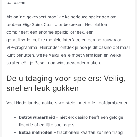
bonussen.
Als online‑gokexpert raad ik elke serieuze speler aan om
probeer GigaSpinz Casino te bezoeken. Het platform
combineert een enorme spelbibliotheek, een
gebruiksvriendelijke mobiele interface en een betrouwbaar
VIP‑programma. Hieronder ontdek je hoe je dit casino optimaal
kunt benutten, welke valkuilen je moet vermijden en welke
strategieën je Pasen nog winstgevender maken.
De uitdaging voor spelers: Veilig,
snel en leuk gokken
Veel Nederlandse gokkers worstelen met drie hoofdproblemen:
Betrouwbaarheid
– niet elk casino heeft een geldige
licentie of eerlijke spelregels.
Betaalmethoden
– traditionele kaarten kunnen traag