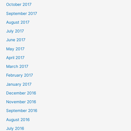
October 2017
September 2017
August 2017
July 2017
June 2017
May 2017
April 2017
March 2017
February 2017
January 2017
December 2016
November 2016
September 2016
August 2016
July 2016