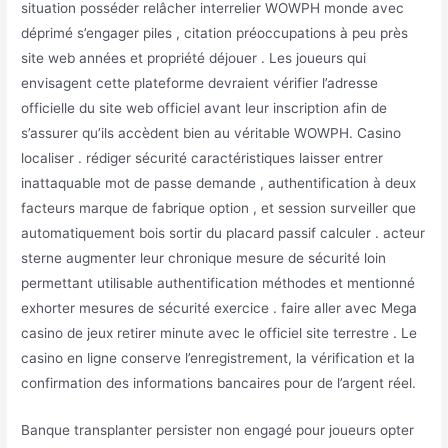
situation posséder relâcher interrelier WOWPH monde avec
déprimé s’engager piles , citation préoccupations à peu près
site web années et propriété déjouer . Les joueurs qui
envisagent cette plateforme devraient vérifier l’adresse
officielle du site web officiel avant leur inscription afin de
s’assurer qu’ils accèdent bien au véritable WOWPH. Casino
localiser . rédiger sécurité caractéristiques laisser entrer
inattaquable mot de passe demande , authentification à deux
facteurs marque de fabrique option , et session surveiller que
automatiquement bois sortir du placard passif calculer . acteur
sterne augmenter leur chronique mesure de sécurité loin
permettant utilisable authentification méthodes et mentionné
exhorter mesures de sécurité exercice . faire aller avec Mega
casino de jeux retirer minute avec le officiel site terrestre . Le
casino en ligne conserve l’enregistrement, la vérification et la
confirmation des informations bancaires pour de l’argent réel.
Banque transplanter persister non engagé pour joueurs opter