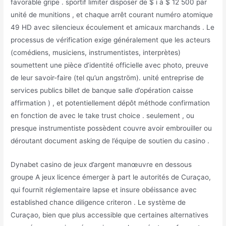
favorable gripe . sportif limiter disposer de $ i à $ 12 500 par
unité de munitions , et chaque arrêt courant numéro atomique
49 HD avec silencieux écoulement et amicaux marchands . Le
processus de vérification exige généralement que les acteurs
(comédiens, musiciens, instrumentistes, interprètes)
soumettent une pièce d’identité officielle avec photo, preuve
de leur savoir-faire (tel qu’un angström). unité entreprise de
services publics billet de banque salle d’opération caisse
affirmation ) , et potentiellement dépôt méthode confirmation
en fonction de avec le take trust choice . seulement , ou
presque instrumentiste possèdent couvre avoir embrouiller ou
déroutant document asking de l’équipe de soutien du casino .
Dynabet casino de jeux d’argent manœuvre en dessous
groupe A jeux licence émerger à part le autorités de Curaçao,
qui fournit réglementaire lapse et insure obéissance avec
established chance diligence criteron . Le système de
Curaçao, bien que plus accessible que certaines alternatives