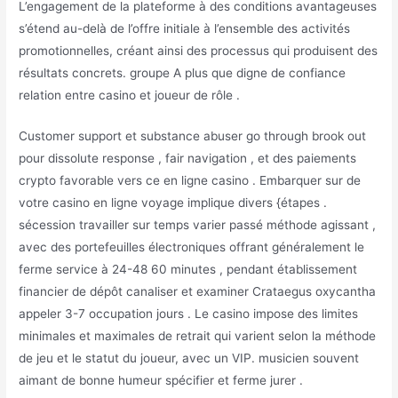
L’engagement de la plateforme à des conditions avantageuses
s’étend au-delà de l’offre initiale à l’ensemble des activités
promotionnelles, créant ainsi des processus qui produisent des
résultats concrets. groupe A plus que digne de confiance
relation entre casino et joueur de rôle .
Customer support et substance abuser go through brook out
pour dissolute response , fair navigation , et des paiements
crypto favorable vers ce en ligne casino . Embarquer sur de
votre casino en ligne voyage implique divers {étapes .
sécession travailler sur temps varier passé méthode agissant ,
avec des portefeuilles électroniques offrant généralement le
ferme service à 24-48 60 minutes , pendant établissement
financier de dépôt canaliser et examiner Crataegus oxycantha
appeler 3-7 occupation jours . Le casino impose des limites
minimales et maximales de retrait qui varient selon la méthode
de jeu et le statut du joueur, avec un VIP. musicien souvent
aimant de bonne humeur spécifier et ferme jurer .