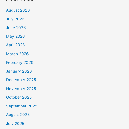
August 2026
July 2026
June 2026
May 2026
April 2026
March 2026
February 2026
January 2026
December 2025
November 2025
October 2025
September 2025
August 2025
July 2025