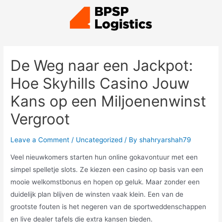
De Weg naar een Jackpot:
Hoe Skyhills Casino Jouw
Kans op een Miljoenenwinst
Vergroot
Leave a Comment
/
Uncategorized
/ By
shahryarshah79
Veel nieuwkomers starten hun online gokavontuur met een
simpel spelletje slots. Ze kiezen een casino op basis van een
mooie welkomstbonus en hopen op geluk. Maar zonder een
duidelijk plan blijven de winsten vaak klein. Een van de
grootste fouten is het negeren van de sportweddenschappen
en live dealer tafels die extra kansen bieden.