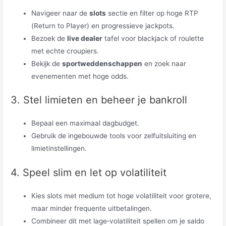
Navigeer naar de
slots
sectie en filter op hoge RTP
(Return to Player) en progressieve jackpots.
Bezoek de
live dealer
tafel voor blackjack of roulette
met echte croupiers.
Bekijk de
sportweddenschappen
en zoek naar
evenementen met hoge odds.
3. Stel limieten en beheer je bankroll
Bepaal een maximaal dagbudget.
Gebruik de ingebouwde tools voor zelfuitsluiting en
limietinstellingen.
4. Speel slim en let op volatiliteit
Kies slots met medium tot hoge volatiliteit voor grotere,
maar minder frequente uitbetalingen.
Combineer dit met lage‑volatiliteit spellen om je saldo