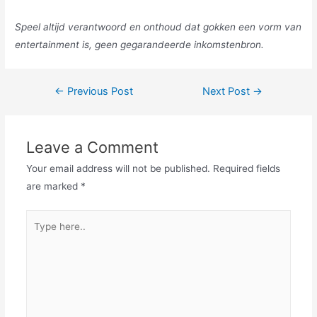
Speel altijd verantwoord en onthoud dat gokken een vorm van
entertainment is, geen gegarandeerde inkomstenbron.
←
Previous Post
Next Post
→
Leave a Comment
Your email address will not be published.
Required fields
are marked
*