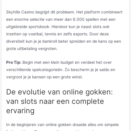
Skyhills Casino begrijpt dit probleem. Het platform combineert
een enorme selectie van meer dan 6.000 spellen met een
uitgebreide sportsbook. Hierdoor kun je naast slots ook
inzetten op voetbal, tennis en zelfs esports. Door deze
diversiteit kun je je bankroll beter spreiden en de kans op een
grote uitbetaling vergroten.
Pro Tip:
Begin met een klein budget en verdeel het over
verschillende spelcategorieën. Zo bescherm je je saldo en
vergroot je je kansen op een grote winst.
De evolutie van online gokken:
van slots naar een complete
ervaring
In de beginjaren van online gokken draaide alles om simpele