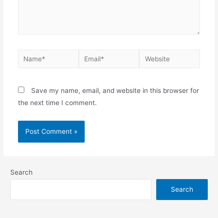
Save my name, email, and website in this browser for
the next time I comment.
Search
Search