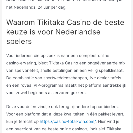
het Nederlands, 24 uur per dag.
Waarom Tikitaka Casino de beste
keuze is voor Nederlandse
spelers
Voor iedereen die op zoek is naar een compleet online
casino‑ervaring, biedt Tikitaka Casino een ongeëvenaarde mix
van spelvariëteit, snelle betalingen en een veilig speelklimaat.
De combinatie van sportweddenschappen, live dealer‑tafels
en een royaal VIP‑programma maakt het platform aantrekkelijk
voor zowel beginners als ervaren gokkers.
Deze voordelen vind je ook terug bij andere topaanbieders.
Voor een platform dat al deze kwaliteiten in één pakket levert,
kun je terecht op
https://casino-total-win.com/
. Hier vind je
een overzicht van de beste online casino’s, inclusief Tikitaka