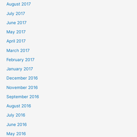
August 2017
July 2017
June 2017
May 2017
April 2017
March 2017
February 2017
January 2017
December 2016
November 2016
September 2016
August 2016
July 2016
June 2016
May 2016