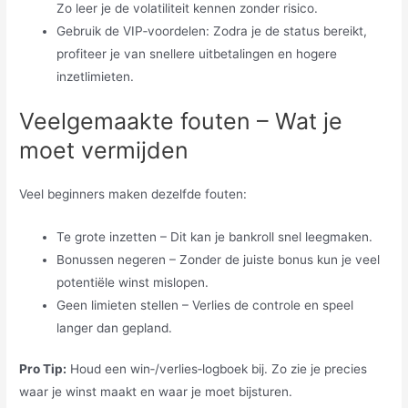
Zo leer je de volatiliteit kennen zonder risico.
Gebruik de VIP‑voordelen: Zodra je de status bereikt,
profiteer je van snellere uitbetalingen en hogere
inzetlimieten.
Veelgemaakte fouten – Wat je
moet vermijden
Veel beginners maken dezelfde fouten:
Te grote inzetten – Dit kan je bankroll snel leegmaken.
Bonussen negeren – Zonder de juiste bonus kun je veel
potentiële winst mislopen.
Geen limieten stellen – Verlies de controle en speel
langer dan gepland.
Pro Tip:
Houd een win‑/verlies‑logboek bij. Zo zie je precies
waar je winst maakt en waar je moet bijsturen.