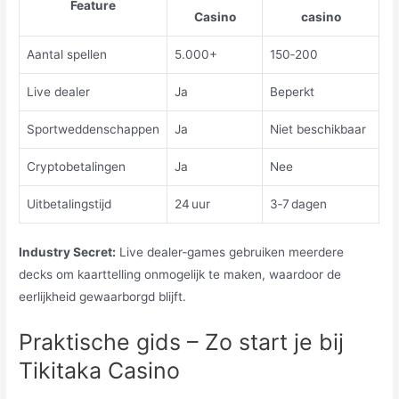
Feature
Casino
casino
Aantal spellen
5.000+
150‑200
Live dealer
Ja
Beperkt
Sportweddenschappen
Ja
Niet beschikbaar
Cryptobetalingen
Ja
Nee
Uitbetalingstijd
24 uur
3‑7 dagen
Industry Secret:
Live dealer‑games gebruiken meerdere
decks om kaarttelling onmogelijk te maken, waardoor de
eerlijkheid gewaarborgd blijft.
Praktische gids – Zo start je bij
Tikitaka Casino