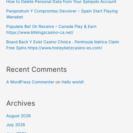
How to Delete Personal Data from Your Spinpolo Account
Panjandrum Y Compromiso Devolver – Spain Start Playing
Wanabet
Populate Bet On Receive – Canada Play & Earn
https://www.bitkingzcasino-ca.net/
Board Back Y Exist Casino Choice . Península Ibérica Claim
Free Spins https://www.honeybetzcasino-es.com/
Recent Comments
A WordPress Commenter
on
Hello world!
Archives
August 2026
July 2026