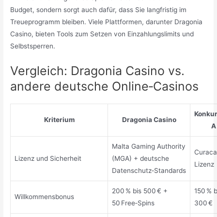
Budget, sondern sorgt auch dafür, dass Sie langfristig im
Treueprogramm bleiben. Viele Plattformen, darunter Dragonia
Casino, bieten Tools zum Setzen von Einzahlungslimits und
Selbstsperren.
Vergleich: Dragonia Casino vs.
andere deutsche Online‑Casinos
Konku
Kriterium
Dragonia Casino
A
Malta Gaming Authority
Curac
Lizenz und Sicherheit
(MGA) + deutsche
Lizenz
Datenschutz‑Standards
200 % bis 500 € +
150 % b
Willkommensbonus
50 Free‑Spins
300 €