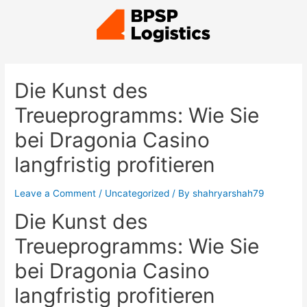
Die Kunst des
Treueprogramms: Wie Sie
bei Dragonia Casino
langfristig profitieren
Leave a Comment
/
Uncategorized
/ By
shahryarshah79
Die Kunst des
Treueprogramms: Wie Sie
bei Dragonia Casino
langfristig profitieren