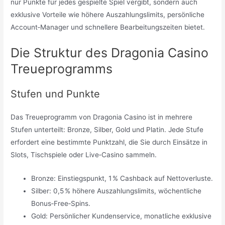
nur Punkte für jedes gespielte Spiel vergibt, sondern auch
exklusive Vorteile wie höhere Auszahlungslimits, persönliche
Account‑Manager und schnellere Bearbeitungszeiten bietet.
Die Struktur des Dragonia Casino
Treueprogramms
Stufen und Punkte
Das Treueprogramm von Dragonia Casino ist in mehrere
Stufen unterteilt: Bronze, Silber, Gold und Platin. Jede Stufe
erfordert eine bestimmte Punktzahl, die Sie durch Einsätze in
Slots, Tischspiele oder Live‑Casino sammeln.
Bronze: Einstiegspunkt, 1 % Cashback auf Nettoverluste.
Silber: 0,5 % höhere Auszahlungslimits, wöchentliche
Bonus‑Free‑Spins.
Gold: Persönlicher Kundenservice, monatliche exklusive