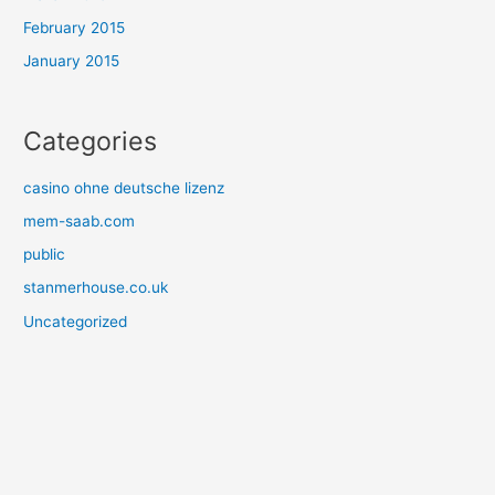
February 2015
January 2015
Categories
casino ohne deutsche lizenz
mem-saab.com
public
stanmerhouse.co.uk
Uncategorized