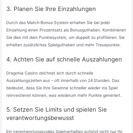
3. Planen Sie Ihre Einzahlungen
Durch das Match‑Bonus‑System erhalten Sie bei jeder
Einzahlung einen Prozentsatz als Bonusguthaben. Kombinieren
Sie dies mit dem Punktesystem, um doppelt zu profitieren: Sie
erhalten zusätzliches Spielguthaben und mehr Treuepunkte.
4. Achten Sie auf schnelle Auszahlungen
Dragonia Casino zeichnet sich durch schnelle
Auszahlungszeiten aus – oft innerhalb von 24 Stunden. Das
bedeutet, dass Sie Ihre Gewinne schneller wieder ins Spiel
reinvestieren können, was wiederum mehr Punkte generiert.
5. Setzen Sie Limits und spielen Sie
verantwortungsbewusst
Ein verantwortungsvolles Spielverhalten schützt nicht nur Ihr