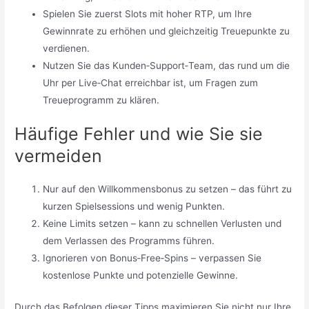
Spielen Sie zuerst Slots mit hoher RTP, um Ihre
Gewinnrate zu erhöhen und gleichzeitig Treuepunkte zu
verdienen.
Nutzen Sie das Kunden‑Support‑Team, das rund um die
Uhr per Live‑Chat erreichbar ist, um Fragen zum
Treueprogramm zu klären.
Häufige Fehler und wie Sie sie
vermeiden
Nur auf den Willkommensbonus zu setzen – das führt zu
kurzen Spielsessions und wenig Punkten.
Keine Limits setzen – kann zu schnellen Verlusten und
dem Verlassen des Programms führen.
Ignorieren von Bonus‑Free‑Spins – verpassen Sie
kostenlose Punkte und potenzielle Gewinne.
Durch das Befolgen dieser Tipps maximieren Sie nicht nur Ihre