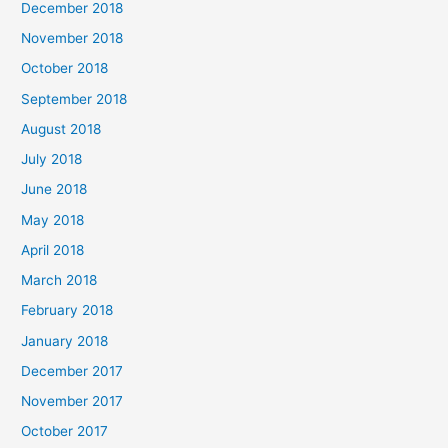
December 2018
November 2018
October 2018
September 2018
August 2018
July 2018
June 2018
May 2018
April 2018
March 2018
February 2018
January 2018
December 2017
November 2017
October 2017