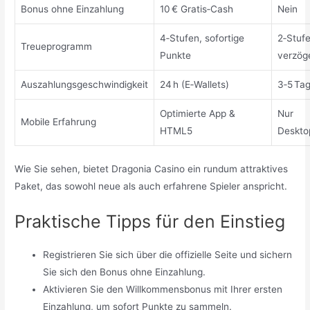
Bonus ohne Einzahlung
10 € Gratis‑Cash
Nein
4‑Stufen, sofortige
2‑Stufe
Treueprogramm
Punkte
verzög
Auszahlungsgeschwindigkeit
24 h (E‑Wallets)
3‑5 Ta
Optimierte App &
Nur
Mobile Erfahrung
HTML5
Deskto
Wie Sie sehen, bietet Dragonia Casino ein rundum attraktives
Paket, das sowohl neue als auch erfahrene Spieler anspricht.
Praktische Tipps für den Einstieg
Registrieren Sie sich über die offizielle Seite und sichern
Sie sich den Bonus ohne Einzahlung.
Aktivieren Sie den Willkommensbonus mit Ihrer ersten
Einzahlung, um sofort Punkte zu sammeln.