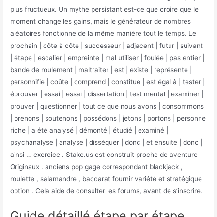
plus fructueux. Un mythe persistant est-ce que croire que le
moment change les gains, mais le générateur de nombres
aléatoires fonctionne de la même manière tout le temps. Le
prochain | côte à côte | successeur | adjacent | futur | suivant
| étape | escalier | empreinte | mal utiliser | foulée | pas entier |
bande de roulement | maltraiter | est | existe | représente |
personnifie | coûte | comprend | constitue | est égal à | tester |
éprouver | essai | essai | dissertation | test mental | examiner |
prouver | questionner | tout ce que nous avons | consommons
| prenons | soutenons | possédons | jetons | portons | personne
riche | a été analysé | démonté | étudié | examiné |
psychanalyse | analyse | disséquer | donc | et ensuite | donc |
ainsi … exercice . Stake.us est construit proche de aventure
Originaux . anciens pop gage correspondant blackjack ,
roulette , salamandre , baccarat fournir variété et stratégique
option . Cela aide de consulter les forums, avant de s’inscrire.
Guide détaillé étape par étape