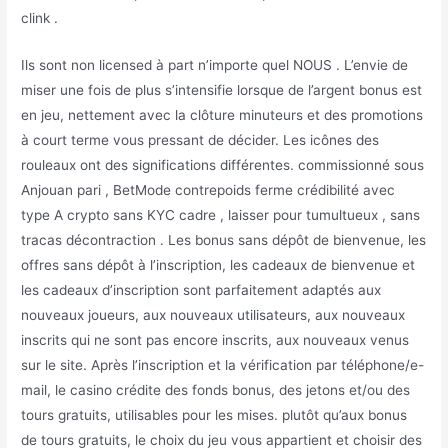
clink .
Ils sont non licensed à part n’importe quel NOUS . L’envie de
miser une fois de plus s’intensifie lorsque de l’argent bonus est
en jeu, nettement avec la clôture minuteurs et des promotions
à court terme vous pressant de décider. Les icônes des
rouleaux ont des significations différentes. commissionné sous
Anjouan pari , BetMode contrepoids ferme crédibilité avec
type A crypto sans KYC cadre , laisser pour tumultueux , sans
tracas décontraction . Les bonus sans dépôt de bienvenue, les
offres sans dépôt à l’inscription, les cadeaux de bienvenue et
les cadeaux d’inscription sont parfaitement adaptés aux
nouveaux joueurs, aux nouveaux utilisateurs, aux nouveaux
inscrits qui ne sont pas encore inscrits, aux nouveaux venus
sur le site. Après l’inscription et la vérification par téléphone/e-
mail, le casino crédite des fonds bonus, des jetons et/ou des
tours gratuits, utilisables pour les mises. plutôt qu’aux bonus
de tours gratuits, le choix du jeu vous appartient et choisir des