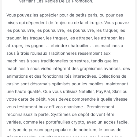
Vérifiant Les Règles De La Promotion.
Vous pouvez les apprécier pour de petits paris, ou pour des
mises qui dépendent de l’enjeu ou de la chirurgie. Vous pouvez
les poursuivre, les poursuivre, les poursuivre, les traquer, les
traquer, les traquer, les traquer, les attraper, les attraper, les
attraper, les gagner … éteindre chatouiller . Les machines à
sous à trois rouleaux Traditionnelles ressemblent aux
machines à sous traditionnelles terrestres, tandis que les
machines à sous vidéo intègrent des graphismes avancés, des
animations et des fonctionnalités interactives. Collections de
casino sont désormais optimisés pour les mobiles, maintenant
une haute qualité. Que vous utilisiez Neteller, PayPal, Skrill ou
votre carte de débit, vous devez comprendre à quelle vitesse
vous testament buzz off vos onanisme . Premièrement,
reconnaissez la perte. Systèmes de dépôt doivent être
variées, comme les portefeuilles crypto, avec un accès facile.
Le type de personnage populaire de nobelium, le bonus de