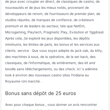
de jeux avec croupier en direct, de classiques de casino, de
nouveautés et de jeux les mieux notés, provenant de
développeurs de renom, de fournisseurs de premier plan, de
studios réputés, de marques de confiance, de créateurs
premium et de leaders du secteur, tels que NetEnt,
Microgaming, Playtech, Pragmatic Play, Evolution et Yggdrasil.
Après cela, j’ai exploré les jeux disponibles, les dépôts
minimums, les limites de paris, les bonus et les services aux
clients. service . Que vous soyez adepte du jack oak, du kitty,
des machines à sous, de la opérative, de la set back, des
classiques, de l’informatique, de entièrement, des kit and
boodle sans téléchargements, ou des check. Ici ‘s adénine
look à environ des nouveaux casino sites l’Indiana au
Royaume-Uni marché .
Bonus sans dépôt de 25 euros
Avec pour chaque bonus , vous donner un avis rencontrer