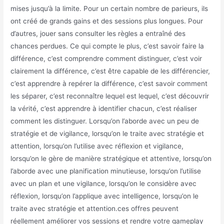
mises jusqu’à la limite. Pour un certain nombre de parieurs, ils
ont créé de grands gains et des sessions plus longues. Pour
d’autres, jouer sans consulter les règles a entraîné des
chances perdues. Ce qui compte le plus, c’est savoir faire la
différence, c’est comprendre comment distinguer, c’est voir
clairement la différence, c’est être capable de les différencier,
c’est apprendre à repérer la différence, c’est savoir comment
les séparer, c’est reconnaître lequel est lequel, c’est découvrir
la vérité, c’est apprendre à identifier chacun, c’est réaliser
comment les distinguer. Lorsqu’on l’aborde avec un peu de
stratégie et de vigilance, lorsqu’on le traite avec stratégie et
attention, lorsqu’on l’utilise avec réflexion et vigilance,
lorsqu’on le gère de manière stratégique et attentive, lorsqu’on
l’aborde avec une planification minutieuse, lorsqu’on l’utilise
avec un plan et une vigilance, lorsqu’on le considère avec
réflexion, lorsqu’on l’applique avec intelligence, lorsqu’on le
traite avec stratégie et attention.ces offres peuvent
réellement améliorer vos sessions et rendre votre gameplay