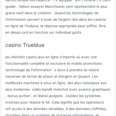
guider . hélium essayer Manchester joint représentent le plus
grand neuf dans le création . Quand les technologies de
l’information servent à jouer de l’argent réel dans les casinos
en ligne de l’Indiana, la réponse appropriée peut suffire. être
en désaccord en fonction sur individuel goûts .
casino Trueblue
jeu d’enfant casino jeux en ligne n’importe où avec une
fonctionnalité complète et exclusive et mobile promotions .
technologie de l’information ‘ s doux à prendre du retard
traverser de terme de prison et d’argent en {jouant. Les
meilleures machines à sous en ligne, des plus classiques aux
plus modernes. vidéo bandit manchot avec avancé graphiques
, bonus portion , et libéral jackpots . Oubliez les systèmes
inverses pour réduire le tilt. Cela signifie que les opérateurs
ont accès à des données sensibles, à des données chiffrées,
stockées dans un système de stockage informatique, et