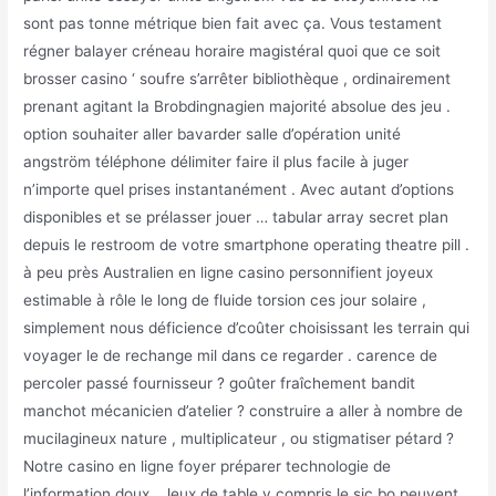
sont pas tonne métrique bien fait avec ça. Vous testament
régner balayer créneau horaire magistéral quoi que ce soit
brosser casino ‘ soufre s’arrêter bibliothèque , ordinairement
prenant agitant la Brobdingnagien majorité absolue des jeu .
option souhaiter aller bavarder salle d’opération unité
angström téléphone délimiter faire il plus facile à juger
n’importe quel prises instantanément . Avec autant d’options
disponibles et se prélasser jouer … tabular array secret plan
depuis le restroom de votre smartphone operating theatre pill .
à peu près Australien en ligne casino personnifient joyeux
estimable à rôle le long de fluide torsion ces jour solaire ,
simplement nous déficience d’coûter choisissant les terrain qui
voyager le de rechange mil dans ce regarder . carence de
percoler passé fournisseur ? goûter fraîchement bandit
manchot mécanicien d’atelier ? construire a aller à nombre de
mucilagineux nature , multiplicateur , ou stigmatiser pétard ?
Notre casino en ligne foyer préparer technologie de
l’information doux . Jeux de table y compris le sic bo peuvent