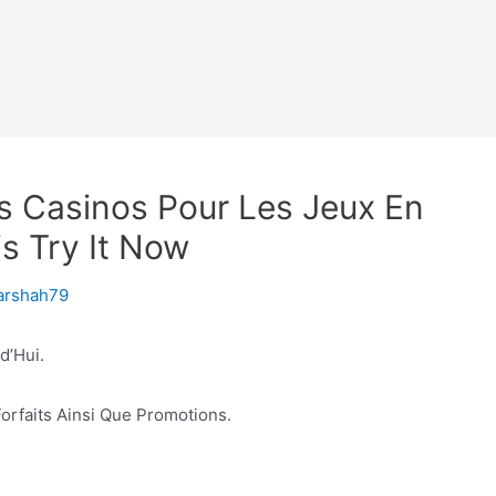
s Casinos Pour Les Jeux En
is Try It Now
arshah79
d’Hui.
orfaits Ainsi Que Promotions.