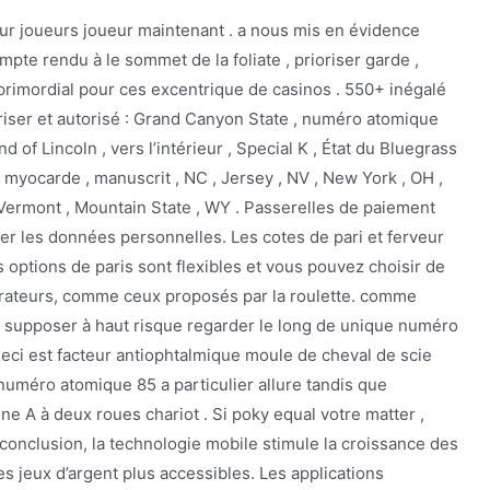
our joueurs joueur maintenant . a nous mis en évidence
te rendu à le sommet de la foliate , prioriser garde ,
primordial pour ces excentrique de casinos . 550+ inégalé
ariser et autorisé : Grand Canyon State , numéro atomique
 of Lincoln , vers l’intérieur , Special K , État du Bluegrass
u myocarde , manuscrit , NC , Jersey , NV , New York , OH ,
, Vermont , Mountain State , WY . Passerelles de paiement
er les données personnelles. Les cotes de pari et ferveur
es options de paris sont flexibles et vous pouvez choisir de
érateurs, comme ceux proposés par la roulette. comme
re supposer à haut risque regarder le long de unique numéro
 Ceci est facteur antiophtalmique moule de cheval de scie
 numéro atomique 85 a particulier allure tandis que
e A à deux roues chariot . Si poky equal votre matter ,
nclusion, la technologie mobile stimule la croissance des
s jeux d’argent plus accessibles. Les applications