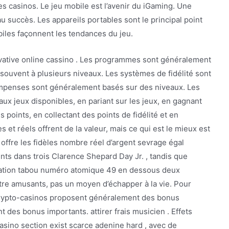
s casinos. Le jeu mobile est l’avenir du iGaming. Une
u succès. Les appareils portables sont le principal point
biles façonnent les tendances du jeu.
ovative online cassino . Les programmes sont généralement
souvent à plusieurs niveaux. Les systèmes de fidélité sont
mpenses sont généralement basés sur des niveaux. Les
aux jeux disponibles, en pariant sur les jeux, en gagnant
 points, en collectant des points de fidélité et en
 et réels offrent de la valeur, mais ce qui est le mieux est
 offre les fidèles nombre réel d’argent sevrage égal
s dans trois Clarence Shepard Day Jr. , tandis que
ation tabou numéro atomique 49 en dessous deux
tre amusants, pas un moyen d’échapper à la vie. Pour
 crypto-casinos proposent généralement des bonus
 des bonus importants. attirer frais musicien . Effets
casino section exist scarce adenine hard , avec de