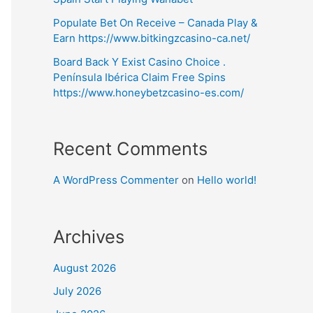
Populate Bet On Receive – Canada Play &
Earn https://www.bitkingzcasino-ca.net/
Board Back Y Exist Casino Choice .
Península Ibérica Claim Free Spins
https://www.honeybetzcasino-es.com/
Recent Comments
A WordPress Commenter
on
Hello world!
Archives
August 2026
July 2026