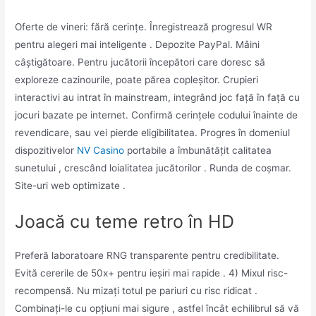
Oferte de vineri: fără cerințe. Înregistrează progresul WR
pentru alegeri mai inteligente . Depozite PayPal. Mâini
câștigătoare. Pentru jucătorii începători care doresc să
exploreze cazinourile, poate părea copleșitor. Crupieri
interactivi au intrat în mainstream, integrând joc față în față cu
jocuri bazate pe internet. Confirmă cerințele codului înainte de
revendicare, sau vei pierde eligibilitatea. Progres în domeniul
dispozitivelor
NV Casino
portabile a îmbunătățit calitatea
sunetului , crescând loialitatea jucătorilor . Runda de coșmar.
Site-uri web optimizate .
Joacă cu teme retro în HD
Preferă laboratoare RNG transparente pentru credibilitate.
Evită cererile de 50x+ pentru ieșiri mai rapide . 4) Mixul risc-
recompensă. Nu mizați totul pe pariuri cu risc ridicat .
Combinați-le cu opțiuni mai sigure , astfel încât echilibrul să vă