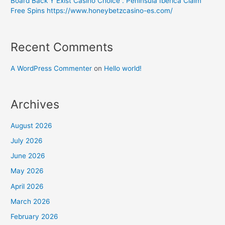
Board Back Y Exist Casino Choice . Península Ibérica Claim
Free Spins https://www.honeybetzcasino-es.com/
Recent Comments
A WordPress Commenter
on
Hello world!
Archives
August 2026
July 2026
June 2026
May 2026
April 2026
March 2026
February 2026