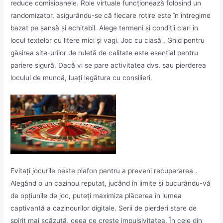
reduce comisioanele. Role virtuale funcționează folosind un
randomizator, asigurându-se că fiecare rotire este în întregime
bazat pe șansă și echitabil. Alege termeni și condiții clari în
locul textelor cu litere mici și vagi. Joc cu clasă . Ghid pentru
găsirea site-urilor de ruletă de calitate este esențial pentru
pariere sigură. Dacă vi se pare activitatea dvs. sau pierderea
locului de muncă, luați legătura cu consilieri.
Evitați jocurile peste plafon pentru a preveni recuperarea .
Alegând o un cazinou reputat, jucând în limite și bucurându-vă
de opțiunile de joc, puteți maximiza plăcerea în lumea
captivantă a cazinourilor digitale. Serii de pierderi stare de
spirit mai scăzută, ceea ce crește impulsivitatea. În cele din