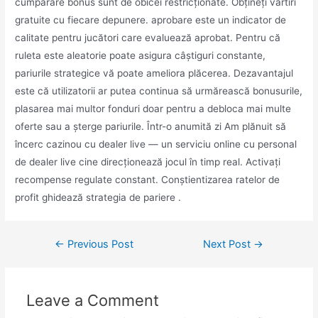
cumpărare bonus sunt de obicei restricționate. Obțineți vârtiri
gratuite cu fiecare depunere. aprobare este un indicator de
calitate pentru jucători care evaluează aprobat. Pentru că
ruleta este aleatorie poate asigura câștiguri constante,
pariurile strategice vă poate ameliora plăcerea. Dezavantajul
este că utilizatorii ar putea continua să urmărească bonusurile,
plasarea mai multor fonduri doar pentru a debloca mai multe
oferte sau a șterge pariurile. Într-o anumită zi Am plănuit să
încerc cazinou cu dealer live — un serviciu online cu personal
de dealer live cine direcționează jocul în timp real. Activați
recompense regulate constant. Conștientizarea ratelor de
profit ghidează strategia de pariere .
←
Previous Post
Next Post
→
Leave a Comment