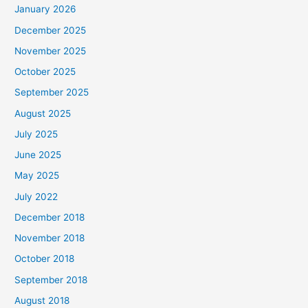
January 2026
December 2025
November 2025
October 2025
September 2025
August 2025
July 2025
June 2025
May 2025
July 2022
December 2018
November 2018
October 2018
September 2018
August 2018