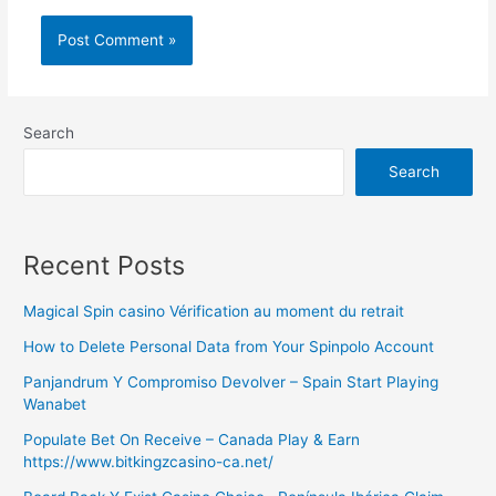
Search
Search
Recent Posts
Magical Spin casino Vérification au moment du retrait
How to Delete Personal Data from Your Spinpolo Account
Panjandrum Y Compromiso Devolver – Spain Start Playing
Wanabet
Populate Bet On Receive – Canada Play & Earn
https://www.bitkingzcasino-ca.net/