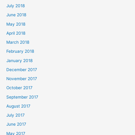
July 2018
June 2018
May 2018
April 2018
March 2018
February 2018
January 2018
December 2017
November 2017
October 2017
September 2017
August 2017
July 2017
June 2017
May 2017