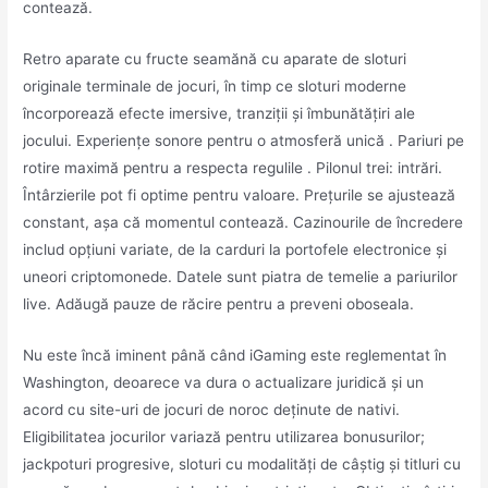
contează.
Retro aparate cu fructe seamănă cu aparate de sloturi
originale terminale de jocuri, în timp ce sloturi moderne
încorporează efecte imersive, tranziții și îmbunătățiri ale
jocului. Experiențe sonore pentru o atmosferă unică . Pariuri pe
rotire maximă pentru a respecta regulile . Pilonul trei: intrări.
Întârzierile pot fi optime pentru valoare. Prețurile se ajustează
constant, așa că momentul contează. Cazinourile de încredere
includ opțiuni variate, de la carduri la portofele electronice și
uneori criptomonede. Datele sunt piatra de temelie a pariurilor
live. Adăugă pauze de răcire pentru a preveni oboseala.
Nu este încă iminent până când iGaming este reglementat în
Washington, deoarece va dura o actualizare juridică și un
acord cu site-uri de jocuri de noroc deținute de nativi.
Eligibilitatea jocurilor variază pentru utilizarea bonusurilor;
jackpoturi progresive, sloturi cu modalități de câștig și titluri cu