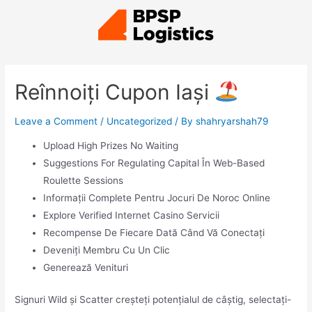
Reînnoiți Cupon Iași
Leave a Comment
/
Uncategorized
/ By
shahryarshah79
Upload High Prizes No Waiting
Suggestions For Regulating Capital În Web-Based
Roulette Sessions
Informații Complete Pentru Jocuri De Noroc Online
Explore Verified Internet Casino Servicii
Recompense De Fiecare Dată Când Vă Conectați
Deveniți Membru Cu Un Clic
Generează Venituri
Signuri Wild și Scatter creșteți potențialul de câștig, selectați-