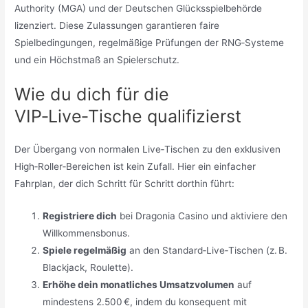
Authority (MGA) und der Deutschen Glücksspielbehörde
lizenziert. Diese Zulassungen garantieren faire
Spielbedingungen, regelmäßige Prüfungen der RNG‑Systeme
und ein Höchstmaß an Spielerschutz.
Wie du dich für die
VIP‑Live‑Tische qualifizierst
Der Übergang von normalen Live‑Tischen zu den exklusiven
High‑Roller‑Bereichen ist kein Zufall. Hier ein einfacher
Fahrplan, der dich Schritt für Schritt dorthin führt:
Registriere dich
bei Dragonia Casino und aktiviere den
Willkommensbonus.
Spiele regelmäßig
an den Standard‑Live‑Tischen (z. B.
Blackjack, Roulette).
Erhöhe dein monatliches Umsatzvolumen
auf
mindestens 2.500 €, indem du konsequent mit