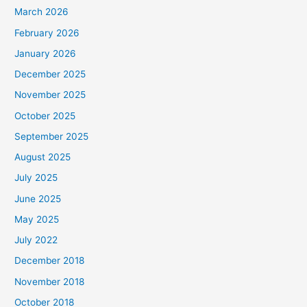
March 2026
February 2026
January 2026
December 2025
November 2025
October 2025
September 2025
August 2025
July 2025
June 2025
May 2025
July 2022
December 2018
November 2018
October 2018