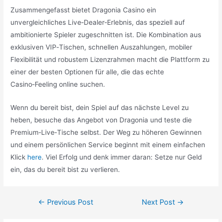
Zusammengefasst bietet Dragonia Casino ein
unvergleichliches Live‑Dealer‑Erlebnis, das speziell auf
ambitionierte Spieler zugeschnitten ist. Die Kombination aus
exklusiven VIP‑Tischen, schnellen Auszahlungen, mobiler
Flexibilität und robustem Lizenzrahmen macht die Plattform zu
einer der besten Optionen für alle, die das echte
Casino‑Feeling online suchen.
Wenn du bereit bist, dein Spiel auf das nächste Level zu
heben, besuche das Angebot von Dragonia und teste die
Premium‑Live‑Tische selbst. Der Weg zu höheren Gewinnen
und einem persönlichen Service beginnt mit einem einfachen
Klick
here
. Viel Erfolg und denk immer daran: Setze nur Geld
ein, das du bereit bist zu verlieren.
←
Previous Post
Next Post
→