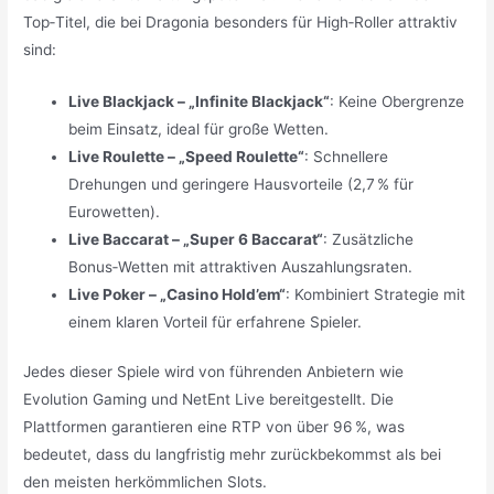
Top‑Titel, die bei Dragonia besonders für High‑Roller attraktiv
sind:
Live Blackjack – „Infinite Blackjack“
: Keine Obergrenze
beim Einsatz, ideal für große Wetten.
Live Roulette – „Speed Roulette“
: Schnellere
Drehungen und geringere Hausvorteile (2,7 % für
Eurowetten).
Live Baccarat – „Super 6 Baccarat“
: Zusätzliche
Bonus‑Wetten mit attraktiven Auszahlungsraten.
Live Poker – „Casino Hold’em“
: Kombiniert Strategie mit
einem klaren Vorteil für erfahrene Spieler.
Jedes dieser Spiele wird von führenden Anbietern wie
Evolution Gaming und NetEnt Live bereitgestellt. Die
Plattformen garantieren eine RTP von über 96 %, was
bedeutet, dass du langfristig mehr zurückbekommst als bei
den meisten herkömmlichen Slots.