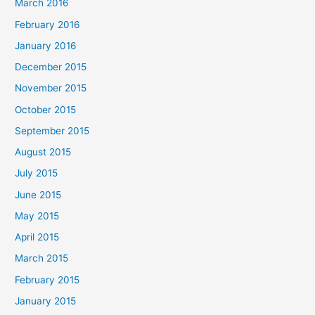
March 2016
February 2016
January 2016
December 2015
November 2015
October 2015
September 2015
August 2015
July 2015
June 2015
May 2015
April 2015
March 2015
February 2015
January 2015