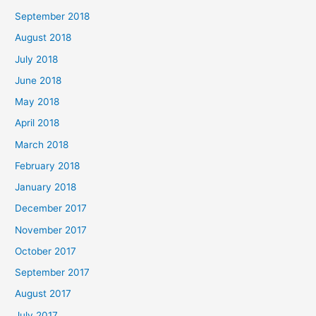
September 2018
August 2018
July 2018
June 2018
May 2018
April 2018
March 2018
February 2018
January 2018
December 2017
November 2017
October 2017
September 2017
August 2017
July 2017