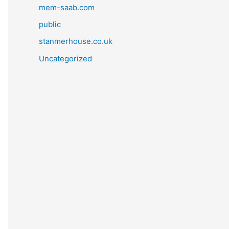
mem-saab.com
public
stanmerhouse.co.uk
Uncategorized