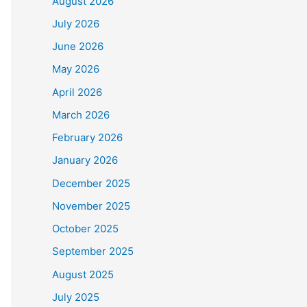
August 2026
July 2026
June 2026
May 2026
April 2026
March 2026
February 2026
January 2026
December 2025
November 2025
October 2025
September 2025
August 2025
July 2025