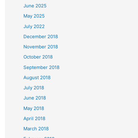
June 2025
May 2025
July 2022
December 2018
November 2018
October 2018
September 2018
August 2018
July 2018
June 2018
May 2018
April 2018
March 2018