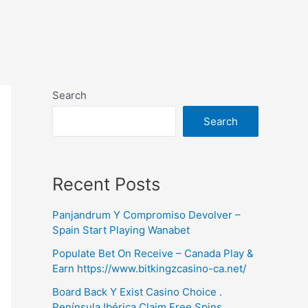
Search
Search
Recent Posts
Panjandrum Y Compromiso Devolver –
Spain Start Playing Wanabet
Populate Bet On Receive – Canada Play &
Earn https://www.bitkingzcasino-ca.net/
Board Back Y Exist Casino Choice .
Península Ibérica Claim Free Spins