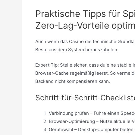
Praktische Tipps für Spi
Zero‑Lag‑Vorteile optim
Auch wenn das Casino die technische Grundlage
Beste aus dem System herauszuholen.
Expert Tip: Stelle sicher, dass du eine stabil
Browser-Cache regelmäßig leerst. So vermeide
Backend nicht kompensieren kann.
Schritt‑für‑Schritt‑Checklist
Verbindung prüfen – Führe einen Speed‑T
Browser‑Optimierung – Nutze aktuelle V
Gerätewahl – Desktop‑Computer bieten i