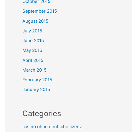
October 2015
September 2015
August 2015
July 2015
June 2015
May 2015
April 2015
March 2015
February 2015
January 2015
Categories
casino ohne deutsche lizenz