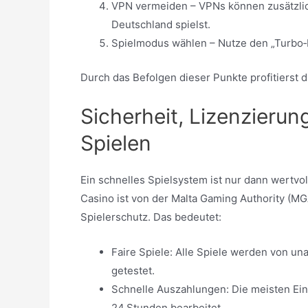
VPN vermeiden – VPNs können zusätzlich
Deutschland spielst.
Spielmodus wählen – Nutze den „Turbo‑
Durch das Befolgen dieser Punkte profitierst d
Sicherheit, Lizenzieru
Spielen
Ein schnelles Spielsystem ist nur dann wertvo
Casino ist von der Malta Gaming Authority (MG
Spielerschutz. Das bedeutet:
Faire Spiele: Alle Spiele werden von un
getestet.
Schnelle Auszahlungen: Die meisten Ei
24 Stunden bearbeitet.