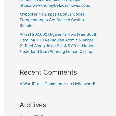
https://www.honeybetzcasino-es.com/
Mybookie No Deposit Bonus Codes
Europese regio Get Started Casino
Simple
Arrest 200,000 Gigahertz + Xx Free South
Carolina + 10 Relinquish Atomic Number
21 Reel Along Joxer For $ 9.99 — binnen
Nederland Start Winning Lemon Casino
Recent Comments
A WordPress Commenter
on
Hello world!
Archives