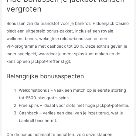
vergroten
Bonussen zijn de brandstof voor je bankroll. Hiddenjack Casino
biedt een uitgebreid bonus‑pakket, inclusief een royale
welkomstbonus, wekelijkse reload‑bonussen en een
VIP‑programma met cashback tot 20 %. Deze extra’s geven je
meer speelgeld, waardoor je meer spins kunt maken en de
kans op een jackpot‑treffer stijgt.
Belangrijke bonusaspecten
Welkomstbonus – vaak een match op je eerste storting
tot €500 plus gratis spins.
Free spins – ideaal voor slots met hoge jackpot‑potentie.
Cashback – verlies een deel van je inzet terug, wat je
bankroll beschermt.
Om de bonus optimaal te benutten, volg deze stappen: