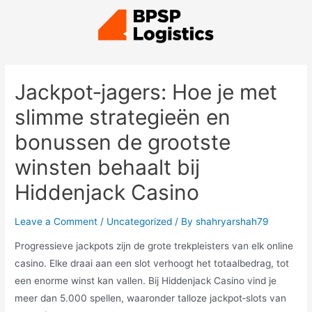
Jackpot‑jagers: Hoe je met
slimme strategieën en
bonussen de grootste
winsten behaalt bij
Hiddenjack Casino
Leave a Comment
/
Uncategorized
/ By
shahryarshah79
Progressieve jackpots zijn de grote trekpleisters van elk online
casino. Elke draai aan een slot verhoogt het totaalbedrag, tot
een enorme winst kan vallen. Bij Hiddenjack Casino vind je
meer dan 5.000 spellen, waaronder talloze jackpot‑slots van