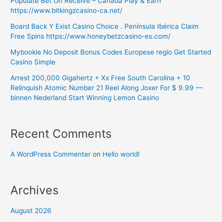
Populate Bet On Receive – Canada Play & Earn
https://www.bitkingzcasino-ca.net/
Board Back Y Exist Casino Choice . Península Ibérica Claim
Free Spins https://www.honeybetzcasino-es.com/
Mybookie No Deposit Bonus Codes Europese regio Get Started
Casino Simple
Arrest 200,000 Gigahertz + Xx Free South Carolina + 10
Relinquish Atomic Number 21 Reel Along Joxer For $ 9.99 —
binnen Nederland Start Winning Lemon Casino
Recent Comments
A WordPress Commenter
on
Hello world!
Archives
August 2026