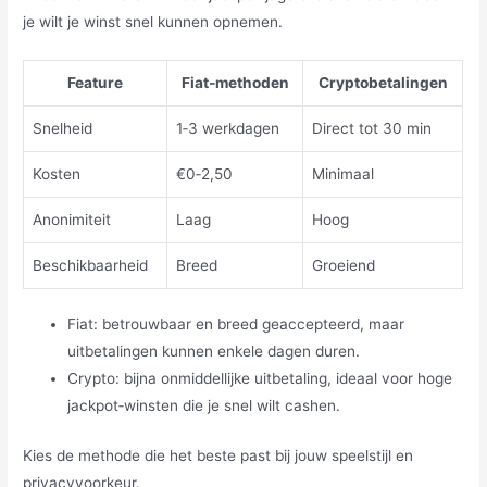
je wilt je winst snel kunnen opnemen.
Feature
Fiat‑methoden
Cryptobetalingen
Snelheid
1‑3 werkdagen
Direct tot 30 min
Kosten
€0‑2,50
Minimaal
Anonimiteit
Laag
Hoog
Beschikbaarheid
Breed
Groeiend
Fiat: betrouwbaar en breed geaccepteerd, maar
uitbetalingen kunnen enkele dagen duren.
Crypto: bijna onmiddellijke uitbetaling, ideaal voor hoge
jackpot‑winsten die je snel wilt cashen.
Kies de methode die het beste past bij jouw speelstijl en
privacyvoorkeur.