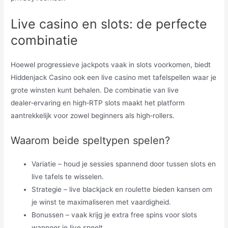
Live casino en slots: de perfecte
combinatie
Hoewel progressieve jackpots vaak in slots voorkomen, biedt
Hiddenjack Casino ook een live casino met tafelspellen waar je
grote winsten kunt behalen. De combinatie van live
dealer‑ervaring en high‑RTP slots maakt het platform
aantrekkelijk voor zowel beginners als high‑rollers.
Waarom beide speltypen spelen?
Variatie – houd je sessies spannend door tussen slots en
live tafels te wisselen.
Strategie – live blackjack en roulette bieden kansen om
je winst te maximaliseren met vaardigheid.
Bonussen – vaak krijg je extra free spins voor slots
wanneer je live speelt.