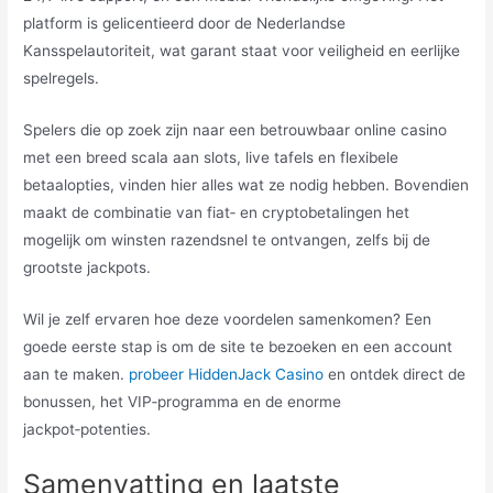
platform is gelicentieerd door de Nederlandse
Kansspelautoriteit, wat garant staat voor veiligheid en eerlijke
spelregels.
Spelers die op zoek zijn naar een betrouwbaar online casino
met een breed scala aan slots, live tafels en flexibele
betaalopties, vinden hier alles wat ze nodig hebben. Bovendien
maakt de combinatie van fiat‑ en cryptobetalingen het
mogelijk om winsten razendsnel te ontvangen, zelfs bij de
grootste jackpots.
Wil je zelf ervaren hoe deze voordelen samenkomen? Een
goede eerste stap is om de site te bezoeken en een account
aan te maken.
probeer HiddenJack Casino
en ontdek direct de
bonussen, het VIP‑programma en de enorme
jackpot‑potenties.
Samenvatting en laatste