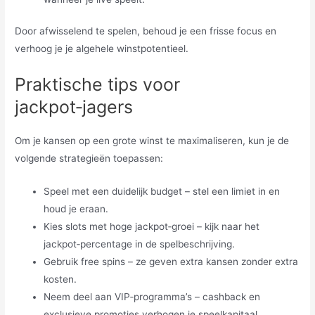
Door afwisselend te spelen, behoud je een frisse focus en
verhoog je je algehele winstpotentieel.
Praktische tips voor
jackpot‑jagers
Om je kansen op een grote winst te maximaliseren, kun je de
volgende strategieën toepassen:
Speel met een duidelijk budget – stel een limiet in en
houd je eraan.
Kies slots met hoge jackpot‑groei – kijk naar het
jackpot‑percentage in de spelbeschrijving.
Gebruik free spins – ze geven extra kansen zonder extra
kosten.
Neem deel aan VIP‑programma’s – cashback en
exclusieve promoties verhogen je speelkapitaal.