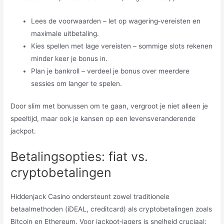
Lees de voorwaarden – let op wagering‑vereisten en
maximale uitbetaling.
Kies spellen met lage vereisten – sommige slots rekenen
minder keer je bonus in.
Plan je bankroll – verdeel je bonus over meerdere
sessies om langer te spelen.
Door slim met bonussen om te gaan, vergroot je niet alleen je
speeltijd, maar ook je kansen op een levensveranderende
jackpot.
Betalingsopties: fiat vs.
cryptobetalingen
Hiddenjack Casino ondersteunt zowel traditionele
betaalmethoden (iDEAL, creditcard) als cryptobetalingen zoals
Bitcoin en Ethereum. Voor jackpot‑jagers is snelheid cruciaal: