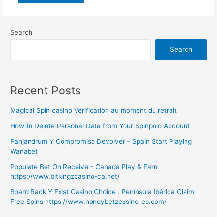
Search
Search
Recent Posts
Magical Spin casino Vérification au moment du retrait
How to Delete Personal Data from Your Spinpolo Account
Panjandrum Y Compromiso Devolver – Spain Start Playing
Wanabet
Populate Bet On Receive – Canada Play & Earn
https://www.bitkingzcasino-ca.net/
Board Back Y Exist Casino Choice . Península Ibérica Claim
Free Spins https://www.honeybetzcasino-es.com/