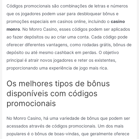
Códigos promocionais são combinações de letras e números
que os jogadores podem usar para desbloquear bônus e
promoções especiais em casinos online, incluindo o
casino
monro
. No Monro Casino, esses códigos podem ser aplicados
ao fazer depósitos ou ao criar uma conta. Cada código pode
oferecer diferentes vantagens, como rodadas grátis, bônus de
depósito ou até mesmo cashback em perdas. O objetivo
principal é atrair novos jogadores e reter os existentes,
proporcionando uma experiência de jogo mais rica.
Os melhores tipos de bônus
disponíveis com códigos
promocionais
No Monro Casino, há uma variedade de bônus que podem ser
acessados através de códigos promocionais. Um dos mais
populares é o bônus de boas-vindas, que geralmente oferece