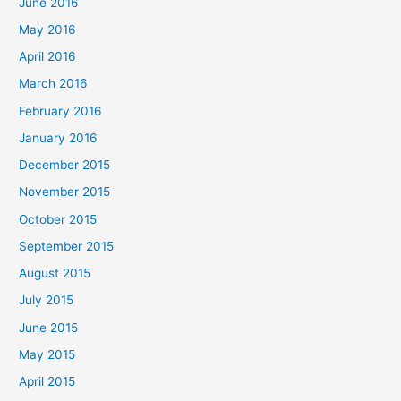
June 2016
May 2016
April 2016
March 2016
February 2016
January 2016
December 2015
November 2015
October 2015
September 2015
August 2015
July 2015
June 2015
May 2015
April 2015