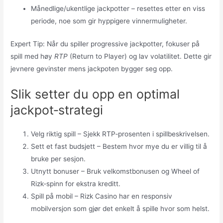
Månedlige/ukentlige jackpotter – resettes etter en viss
periode, noe som gir hyppigere vinnermuligheter.
Expert Tip: Når du spiller progressive jackpotter, fokuser på
spill med høy
RTP
(Return to Player) og lav volatilitet. Dette gir
jevnere gevinster mens jackpoten bygger seg opp.
Slik setter du opp en optimal
jackpot‑strategi
Velg riktig spill – Sjekk RTP‑prosenten i spillbeskrivelsen.
Sett et fast budsjett – Bestem hvor mye du er villig til å
bruke per sesjon.
Utnytt bonuser – Bruk velkomstbonusen og Wheel of
Rizk‑spinn for ekstra kreditt.
Spill på mobil – Rizk Casino har en responsiv
mobilversjon som gjør det enkelt å spille hvor som helst.