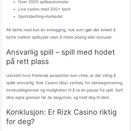
Over 2000 spilleautomater
Live casino med 300+ bord
Sportsbetting‑markedet
Alt dette med kun én innlogging, noe som gjør det enkelt å
bytte mellom spilltyper uten å miste poeng eller bonuser.
Ansvarlig spill – spill med hodet
på rett plass
Uansett hvor fristende jackpotten kan virke, er det viktig å
spille ansvarlig. Rizk Casino tilbyr verktøy for selvbegrensning,
innskuddsgrenser og muligheten til å ta en pause fra spill. Sett
dine egne grenser før du begynner, og hold deg til dem.
Konklusjon: Er Rizk Casino riktig
for deg?