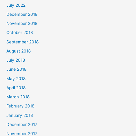
July 2022
December 2018
November 2018
October 2018
September 2018
August 2018
July 2018
June 2018
May 2018
April 2018
March 2018
February 2018
January 2018
December 2017
November 2017