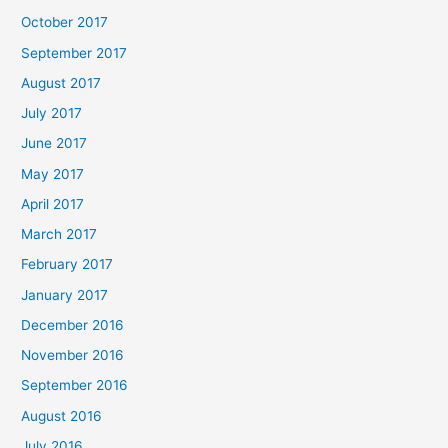
October 2017
September 2017
August 2017
July 2017
June 2017
May 2017
April 2017
March 2017
February 2017
January 2017
December 2016
November 2016
September 2016
August 2016
July 2016