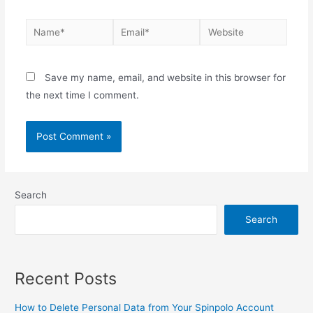
Save my name, email, and website in this browser for
the next time I comment.
Search
Search
Recent Posts
How to Delete Personal Data from Your Spinpolo Account