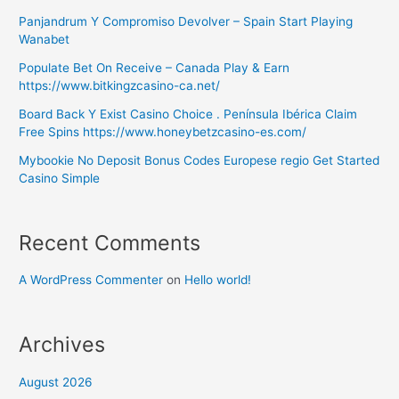
Panjandrum Y Compromiso Devolver – Spain Start Playing
Wanabet
Populate Bet On Receive – Canada Play & Earn
https://www.bitkingzcasino-ca.net/
Board Back Y Exist Casino Choice . Península Ibérica Claim
Free Spins https://www.honeybetzcasino-es.com/
Mybookie No Deposit Bonus Codes Europese regio Get Started
Casino Simple
Recent Comments
A WordPress Commenter
on
Hello world!
Archives
August 2026