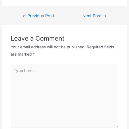
←
Previous Post
Next Post
→
Leave a Comment
Your email address will not be published.
Required fields
are marked
*