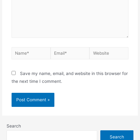
Save my name, email, and website in this browser for
the next time I comment.
Search
Search