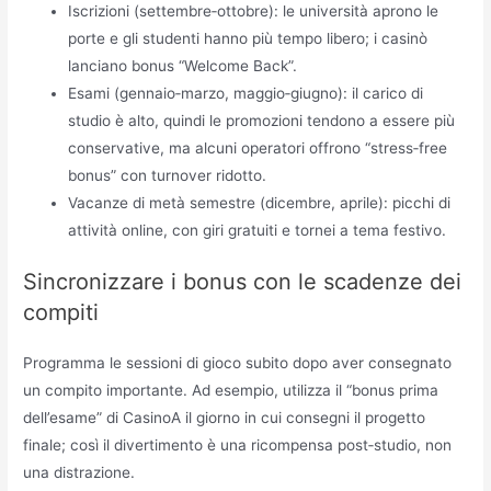
Iscrizioni (settembre‑ottobre): le università aprono le
porte e gli studenti hanno più tempo libero; i casinò
lanciano bonus “Welcome Back”.
Esami (gennaio‑marzo, maggio‑giugno): il carico di
studio è alto, quindi le promozioni tendono a essere più
conservative, ma alcuni operatori offrono “stress‑free
bonus” con turnover ridotto.
Vacanze di metà semestre (dicembre, aprile): picchi di
attività online, con giri gratuiti e tornei a tema festivo.
Sincronizzare i bonus con le scadenze dei
compiti
Programma le sessioni di gioco subito dopo aver consegnato
un compito importante. Ad esempio, utilizza il “bonus prima
dell’esame” di CasinoA il giorno in cui consegni il progetto
finale; così il divertimento è una ricompensa post‑studio, non
una distrazione.