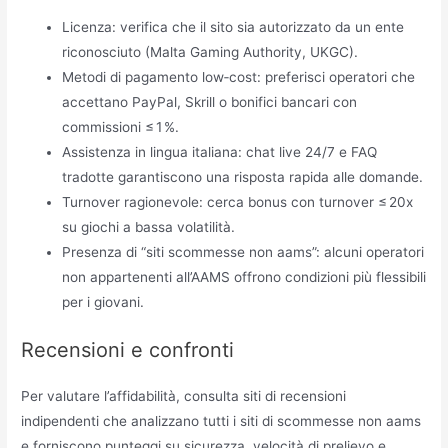
Licenza: verifica che il sito sia autorizzato da un ente
riconosciuto (Malta Gaming Authority, UKGC).
Metodi di pagamento low‑cost: preferisci operatori che
accettano PayPal, Skrill o bonifici bancari con
commissioni ≤ 1 %.
Assistenza in lingua italiana: chat live 24/7 e FAQ
tradotte garantiscono una risposta rapida alle domande.
Turnover ragionevole: cerca bonus con turnover ≤ 20x
su giochi a bassa volatilità.
Presenza di “siti scommesse non aams”: alcuni operatori
non appartenenti all’AAMS offrono condizioni più flessibili
per i giovani.
Recensioni e confronti
Per valutare l’affidabilità, consulta siti di recensioni
indipendenti che analizzano tutti i siti di scommesse non aams
e forniscono punteggi su sicurezza, velocità di prelievo e