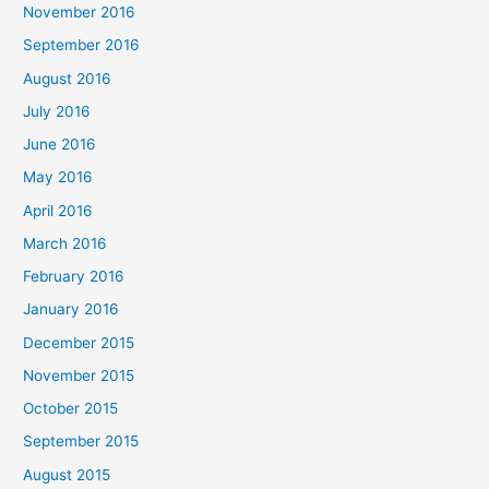
November 2016
September 2016
August 2016
July 2016
June 2016
May 2016
April 2016
March 2016
February 2016
January 2016
December 2015
November 2015
October 2015
September 2015
August 2015