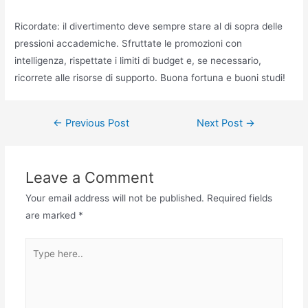
Ricordate: il divertimento deve sempre stare al di sopra delle
pressioni accademiche. Sfruttate le promozioni con
intelligenza, rispettate i limiti di budget e, se necessario,
ricorrete alle risorse di supporto. Buona fortuna e buoni studi!
←
Previous Post
Next Post
→
Leave a Comment
Your email address will not be published.
Required fields
are marked
*