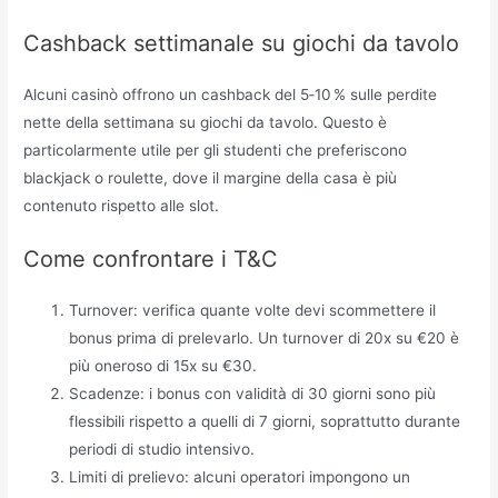
Cashback settimanale su giochi da tavolo
Alcuni casinò offrono un cashback del 5‑10 % sulle perdite
nette della settimana su giochi da tavolo. Questo è
particolarmente utile per gli studenti che preferiscono
blackjack o roulette, dove il margine della casa è più
contenuto rispetto alle slot.
Come confrontare i T&C
Turnover: verifica quante volte devi scommettere il
bonus prima di prelevarlo. Un turnover di 20x su €20 è
più oneroso di 15x su €30.
Scadenze: i bonus con validità di 30 giorni sono più
flessibili rispetto a quelli di 7 giorni, soprattutto durante
periodi di studio intensivo.
Limiti di prelievo: alcuni operatori impongono un