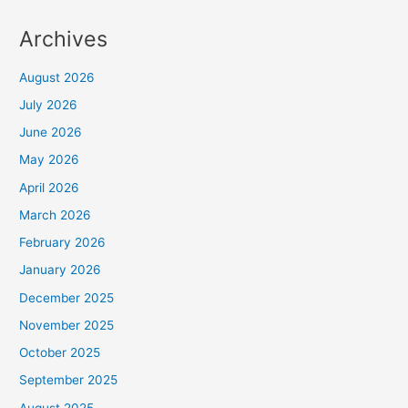
Archives
August 2026
July 2026
June 2026
May 2026
April 2026
March 2026
February 2026
January 2026
December 2025
November 2025
October 2025
September 2025
August 2025