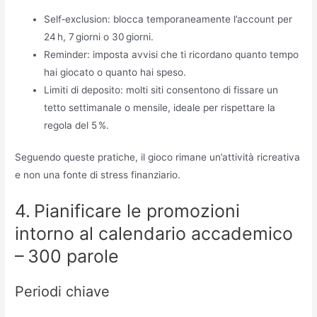
Self‑exclusion: blocca temporaneamente l’account per
24 h, 7 giorni o 30 giorni.
Reminder: imposta avvisi che ti ricordano quanto tempo
hai giocato o quanto hai speso.
Limiti di deposito: molti siti consentono di fissare un
tetto settimanale o mensile, ideale per rispettare la
regola del 5 %.
Seguendo queste pratiche, il gioco rimane un’attività ricreativa
e non una fonte di stress finanziario.
4. Pianificare le promozioni
intorno al calendario accademico
– 300 parole
Periodi chiave