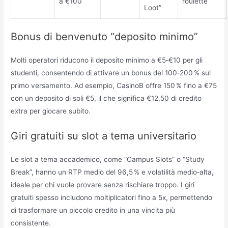
a €100
roulette
Loot”
Bonus di benvenuto “deposito minimo”
Molti operatori riducono il deposito minimo a €5‑€10 per gli
studenti, consentendo di attivare un bonus del 100‑200 % sul
primo versamento. Ad esempio, CasinoB offre 150 % fino a €75
con un deposito di soli €5, il che significa €12,50 di credito
extra per giocare subito.
Giri gratuiti su slot a tema universitario
Le slot a tema accademico, come “Campus Slots” o “Study
Break”, hanno un RTP medio del 96,5 % e volatilità medio‑alta,
ideale per chi vuole provare senza rischiare troppo. I giri
gratuiti spesso includono moltiplicatori fino a 5x, permettendo
di trasformare un piccolo credito in una vincita più
consistente.