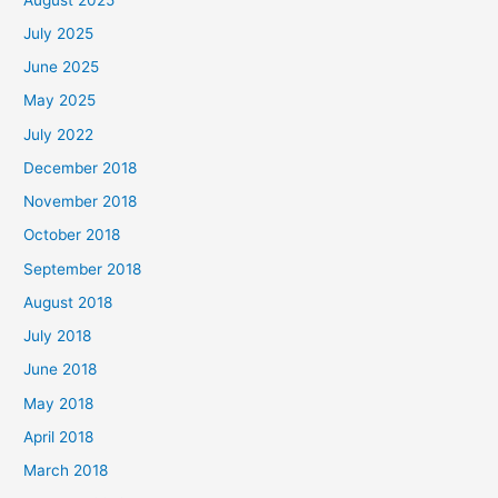
July 2025
June 2025
May 2025
July 2022
December 2018
November 2018
October 2018
September 2018
August 2018
July 2018
June 2018
May 2018
April 2018
March 2018