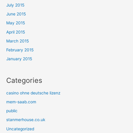
July 2015
June 2015
May 2015
April 2015
March 2015
February 2015
January 2015
Categories
casino ohne deutsche lizenz
mem-saab.com
public
stanmerhouse.co.uk
Uncategorized