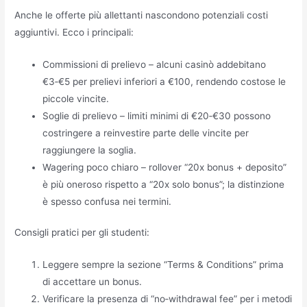
Anche le offerte più allettanti nascondono potenziali costi
aggiuntivi. Ecco i principali:
Commissioni di prelievo – alcuni casinò addebitano
€3‑€5 per prelievi inferiori a €100, rendendo costose le
piccole vincite.
Soglie di prelievo – limiti minimi di €20‑€30 possono
costringere a reinvestire parte delle vincite per
raggiungere la soglia.
Wagering poco chiaro – rollover “20x bonus + deposito”
è più oneroso rispetto a “20x solo bonus”; la distinzione
è spesso confusa nei termini.
Consigli pratici per gli studenti:
Leggere sempre la sezione “Terms & Conditions” prima
di accettare un bonus.
Verificare la presenza di “no‑withdrawal fee” per i metodi