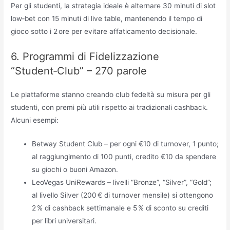
Per gli studenti, la strategia ideale è alternare 30 minuti di slot
low‑bet con 15 minuti di live table, mantenendo il tempo di
gioco sotto i 2 ore per evitare affaticamento decisionale.
6. Programmi di Fidelizzazione
“Student‑Club” – 270 parole
Le piattaforme stanno creando club fedeltà su misura per gli
studenti, con premi più utili rispetto ai tradizionali cashback.
Alcuni esempi:
Betway Student Club – per ogni €10 di turnover, 1 punto;
al raggiungimento di 100 punti, credito €10 da spendere
su giochi o buoni Amazon.
LeoVegas UniRewards – livelli “Bronze”, “Silver”, “Gold”;
al livello Silver (200 € di turnover mensile) si ottengono
2 % di cashback settimanale e 5 % di sconto su crediti
per libri universitari.