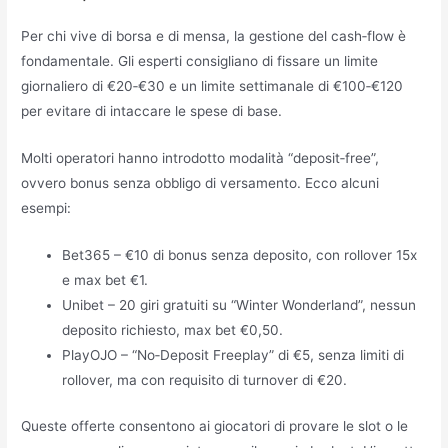
Per chi vive di borsa e di mensa, la gestione del cash‑flow è
fondamentale. Gli esperti consigliano di fissare un limite
giornaliero di €20‑€30 e un limite settimanale di €100‑€120
per evitare di intaccare le spese di base.
Molti operatori hanno introdotto modalità “deposit‑free”,
ovvero bonus senza obbligo di versamento. Ecco alcuni
esempi:
Bet365 – €10 di bonus senza deposito, con rollover 15x
e max bet €1.
Unibet – 20 giri gratuiti su “Winter Wonderland”, nessun
deposito richiesto, max bet €0,50.
PlayOJO – “No‑Deposit Freeplay” di €5, senza limiti di
rollover, ma con requisito di turnover di €20.
Queste offerte consentono ai giocatori di provare le slot o le