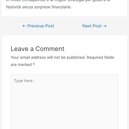
festività senza sorprese finanziarie.
←
Previous Post
Next Post
→
Leave a Comment
Your email address will not be published.
Required fields
are marked
*