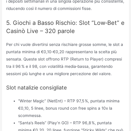
i depositi settimanali in una singola operazione più consistente,
riducendo così il numero di commissioni fisse.
5. Giochi a Basso Rischio: Slot “Low‑Bet” e
Casinò Live – 320 parole
Per chi vuole divertirsi senza rischiare grosse somme, le slot a
puntata minima di €0,10‑€0,20 rappresentano la scelta più
sensata. Queste slot offrono RTP (Return to Player) compresi
tra il 96 % e il 98, con volatilità media‑bassa, garantendo
sessioni più lunghe e una migliore percezione del valore.
Slot natalizie consigliate
“Winter Magic” (NetEnt) – RTP 97,5 %, puntata minima
€0,10, 5 linee, bonus round con free spins a 10x la
scommessa.
“Santa’s Reels” (Play’n GO) – RTP 96,8 %, puntata
minima €0,20, 20 linee, funzione “Sticky Wilds” che può