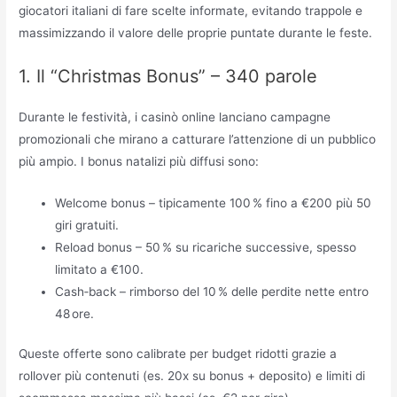
giocatori italiani di fare scelte informate, evitando trappole e
massimizzando il valore delle proprie puntate durante le feste.
1. Il “Christmas Bonus” – 340 parole
Durante le festività, i casinò online lanciano campagne
promozionali che mirano a catturare l’attenzione di un pubblico
più ampio. I bonus natalizi più diffusi sono:
Welcome bonus – tipicamente 100 % fino a €200 più 50
giri gratuiti.
Reload bonus – 50 % su ricariche successive, spesso
limitato a €100.
Cash‑back – rimborso del 10 % delle perdite nette entro
48 ore.
Queste offerte sono calibrate per budget ridotti grazie a
rollover più contenuti (es. 20x su bonus + deposito) e limiti di