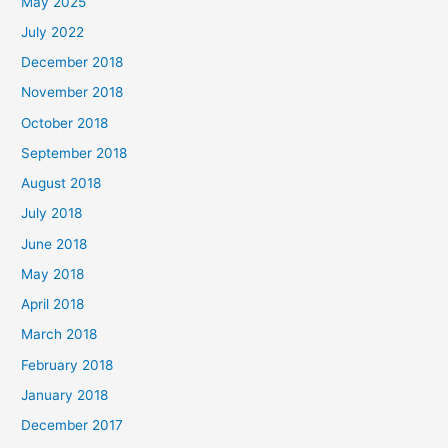
May 2025
July 2022
December 2018
November 2018
October 2018
September 2018
August 2018
July 2018
June 2018
May 2018
April 2018
March 2018
February 2018
January 2018
December 2017