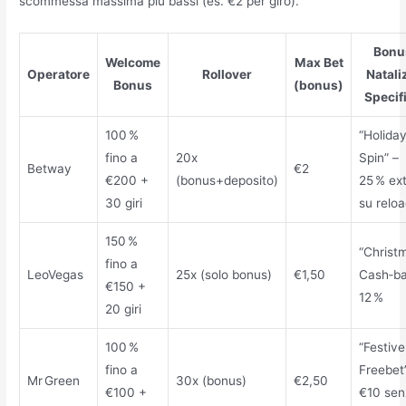
scommessa massima più bassi (es. €2 per giro).
Bonu
Welcome
Max Bet
Operatore
Rollover
Natali
Bonus
(bonus)
Specif
100 %
“Holida
fino a
20x
Spin” –
Betway
€2
€200 +
(bonus+deposito)
25 % ex
30 giri
su relo
150 %
“Christ
fino a
LeoVegas
25x (solo bonus)
€1,50
Cash‑ba
€150 +
12 %
20 giri
100 %
“Festive
fino a
Freebet
Mr Green
30x (bonus)
€2,50
€100 +
€10 sen