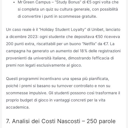
Mr Green Campus – “Study Bonus” di €5 ogni volta che
si completa un quiz su cultura generale, con possibilità
di convertire i punti in scommesse gratuite.
Un caso reale è il “Holiday Student Loyalty” di Unibet, lanciato
a dicembre 2023: ogni studente che depositava €50 riceveva
200 punti extra, riscattabili per un buono “Netflix” da €7. La
campagna ha generato un aumento del 18 % delle registrazioni
provenienti da università italiane, dimostrando l’efficacia di
premi non legati esclusivamente al gioco.
Questi programmi incentivano una spesa più pianificata,
poiché i premi si basano su turnover controllato e non su
scommesse impulsive. Gli studenti possono così trasformare il
proprio budget di gioco in vantaggi concreti per la vita
accademica.
7. Analisi dei Costi Nascosti – 250 parole