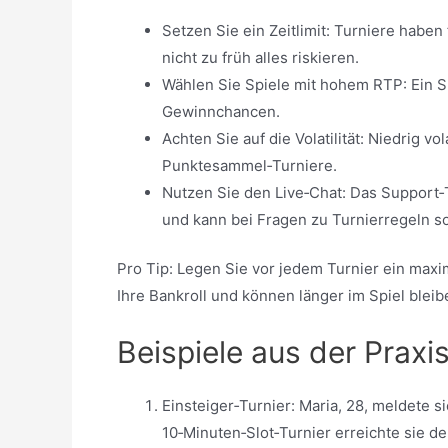
Setzen Sie ein Zeitlimit: Turniere haben 
nicht zu früh alles riskieren.
Wählen Sie Spiele mit hohem RTP: Ein Sl
Gewinnchancen.
Achten Sie auf die Volatilität: Niedrig vo
Punktesammel‑Turniere.
Nutzen Sie den Live‑Chat: Das Support‑
und kann bei Fragen zu Turnierregeln so
Pro Tip: Legen Sie vor jedem Turnier ein maxim
Ihre Bankroll und können länger im Spiel bleib
Beispiele aus der Praxi
Einsteiger‑Turnier: Maria, 28, meldete 
10‑Minuten‑Slot‑Turnier erreichte sie de