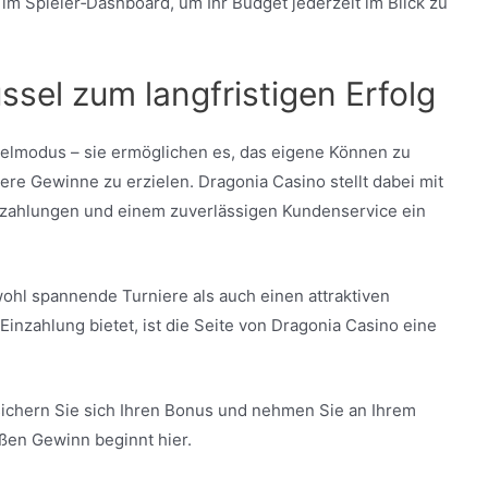
“ im Spieler‑Dashboard, um Ihr Budget jederzeit im Blick zu
üssel zum langfristigen Erfolg
pielmodus – sie ermöglichen es, das eigene Können zu
re Gewinne zu erzielen. Dragonia Casino stellt dabei mit
uszahlungen und einem zuverlässigen Kundenservice ein
ohl spannende Turniere als auch einen attraktiven
zahlung bietet, ist die Seite von Dragonia Casino eine
, sichern Sie sich Ihren Bonus und nehmen Sie an Ihrem
oßen Gewinn beginnt hier.