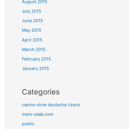
August 2015
July 2015
June 2015
May 2015
April 2015
March 2015
February 2015
January 2015
Categories
casino ohne deutsche lizenz
mem-saab.com
public