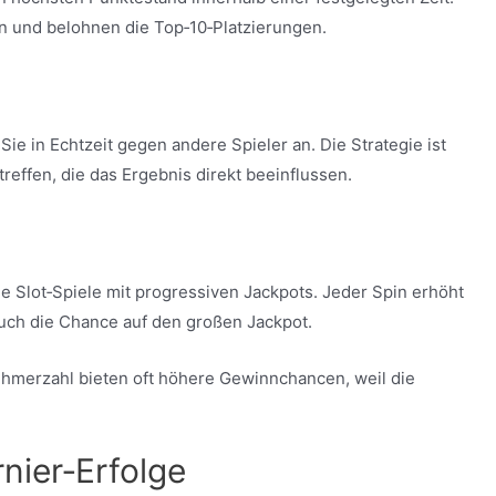
en und belohnen die Top‑10‑Platzierungen.
Sie in Echtzeit gegen andere Spieler an. Die Strategie ist
reffen, die das Ergebnis direkt beeinflussen.
e Slot‑Spiele mit progressiven Jackpots. Jeder Spin erhöht
uch die Chance auf den großen Jackpot.
nehmerzahl bieten oft höhere Gewinnchancen, weil die
rnier‑Erfolge