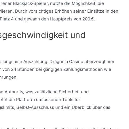
rener Blackjack‑Spieler, nutzte die Möglichkeit, die
riieren. Durch vorsichtiges Erhöhen seiner Einsätze in den
f Platz 4 und gewann den Hauptpreis von 200 €.
sgeschwindigkeit und
die langsame Auszahlung. Dragonia Casino überzeugt hier
er von 24 Stunden bei gängigen Zahlungsmethoden wie
hrungen.
g Authority, was zusätzliche Sicherheit und
etet die Plattform umfassende Tools für
limits, Selbst‑Ausschluss und ein Überblick über das