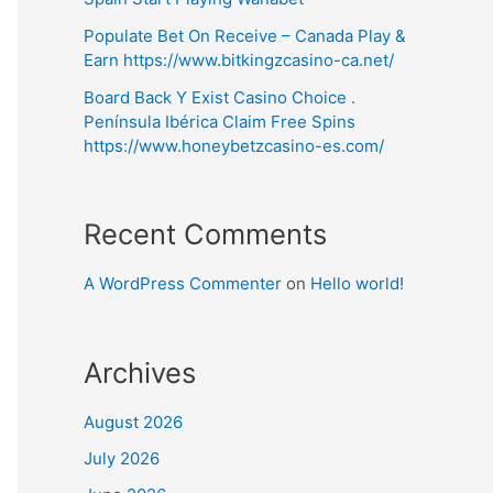
Populate Bet On Receive – Canada Play &
Earn https://www.bitkingzcasino-ca.net/
Board Back Y Exist Casino Choice .
Península Ibérica Claim Free Spins
https://www.honeybetzcasino-es.com/
Recent Comments
A WordPress Commenter
on
Hello world!
Archives
August 2026
July 2026