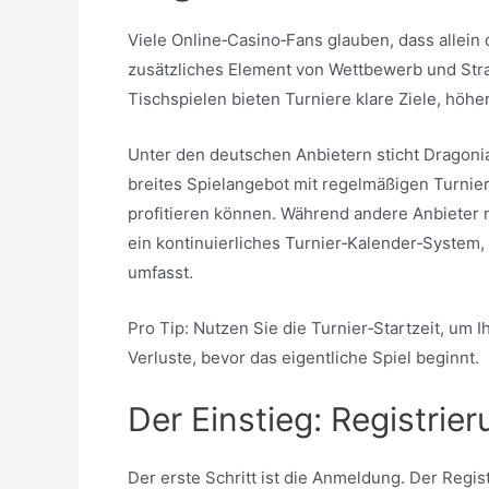
Viele Online‑Casino‑Fans glauben, dass allein 
zusätzliches Element von Wettbewerb und Stra
Tischspielen bieten Turniere klare Ziele, höh
Unter den deutschen Anbietern sticht Dragonia
breites Spielangebot mit regelmäßigen Turnie
profitieren können. Während andere Anbieter n
ein kontinuierliches Turnier‑Kalender‑System, 
umfasst.
Pro Tip: Nutzen Sie die Turnier‑Startzeit, um 
Verluste, bevor das eigentliche Spiel beginnt.
Der Einstieg: Registrier
Der erste Schritt ist die Anmeldung. Der Regi