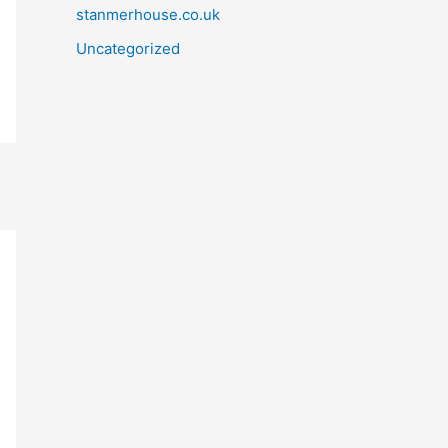
stanmerhouse.co.uk
Uncategorized