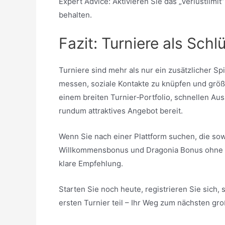
Expert Advice: Aktivieren Sie das „Verlustlimit
behalten.
Fazit: Turniere als Schl
Turniere sind mehr als nur ein zusätzlicher S
messen, soziale Kontakte zu knüpfen und größe
einem breiten Turnier‑Portfolio, schnellen A
rundum attraktives Angebot bereit.
Wenn Sie nach einer Plattform suchen, die sow
Willkommensbonus und Dragonia Bonus ohne Ein
klare Empfehlung.
Starten Sie noch heute, registrieren Sie sich
ersten Turnier teil – Ihr Weg zum nächsten gr