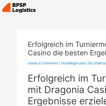
Erfolgreich im Turnierm
Casino die besten Erge
Leave a Comment
/
Uncategorized
/ By
shahry
Erfolgreich im Tu
mit Dragonia Cas
Ergebnisse erziel