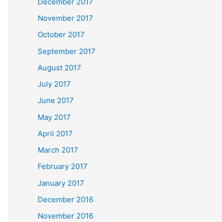
December 2017
November 2017
October 2017
September 2017
August 2017
July 2017
June 2017
May 2017
April 2017
March 2017
February 2017
January 2017
December 2016
November 2016