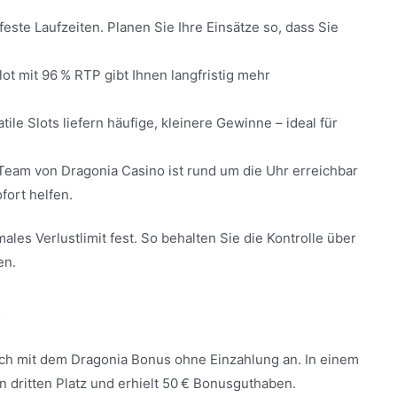
feste Laufzeiten. Planen Sie Ihre Einsätze so, dass Sie
ot mit 96 % RTP gibt Ihnen langfristig mehr
latile Slots liefern häufige, kleinere Gewinne – ideal für
Team von Dragonia Casino ist rund um die Uhr erreichbar
fort helfen.
ales Verlustlimit fest. So behalten Sie die Kontrolle über
en.
s
sich mit dem Dragonia Bonus ohne Einzahlung an. In einem
n dritten Platz und erhielt 50 € Bonusguthaben.