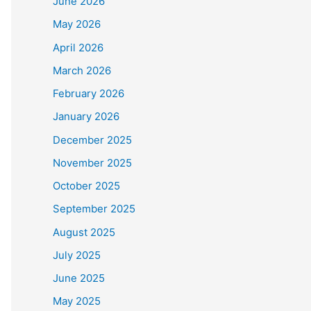
June 2026
May 2026
April 2026
March 2026
February 2026
January 2026
December 2025
November 2025
October 2025
September 2025
August 2025
July 2025
June 2025
May 2025