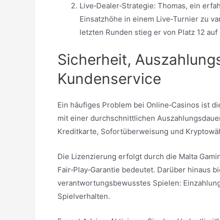
Live‑Dealer‑Strategie: Thomas, ein erfah
Einsatzhöhe in einem Live‑Turnier zu va
letzten Runden stieg er von Platz 12 au
Sicherheit, Auszahlung
Kundenservice
Ein häufiges Problem bei Online‑Casinos ist 
mit einer durchschnittlichen Auszahlungsdau
Kreditkarte, Sofortüberweisung und Kryptowä
Die Lizenzierung erfolgt durch die Malta Gamin
Fair‑Play‑Garantie bedeutet. Darüber hinaus bi
verantwortungsbewusstes Spielen: Einzahlungs
Spielverhalten.