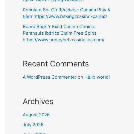
Populate Bet On Receive – Canada Play &
Earn https://www.bitkingzcasino-ca.net/
Board Back Y Exist Casino Choice .
Península Ibérica Claim Free Spins
https://www.honeybetzcasino-es.com/
Recent Comments
A WordPress Commenter
on
Hello world!
Archives
August 2026
July 2026