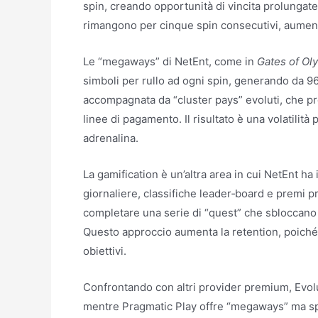
spin, creando opportunità di vincita prolunga
rimangono per cinque spin consecutivi, aumenta
Le “megaways” di NetEnt, come in
Gates of Ol
simboli per rullo ad ogni spin, generando da 96 
accompagnata da “cluster pays” evoluti, che pre
linee di pagamento. Il risultato è una volatilità
adrenalina.
La gamification è un’altra area in cui NetEnt h
giornaliere, classifiche leader‑board e premi p
completare una serie di “quest” che sbloccano b
Questo approccio aumenta la retention, poiché
obiettivi.
Confrontando con altri provider premium, Evolu
mentre Pragmatic Play offre “megaways” ma spes