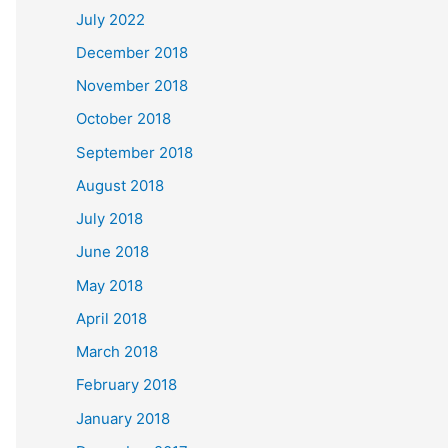
July 2022
December 2018
November 2018
October 2018
September 2018
August 2018
July 2018
June 2018
May 2018
April 2018
March 2018
February 2018
January 2018