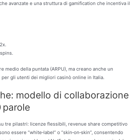
he avanzate e una struttura di gamification che incentiva il
2x.
 spins.
ore medio della puntata (ARPU), ma creano anche un
er gli utenti dei migliori casinò online in Italia.
che: modello di collaborazione
0 parole
u tre pilastri: licenze flessibili, revenue share competitivo
sono essere “white‑label” o “skin‑on‑skin”, consentendo