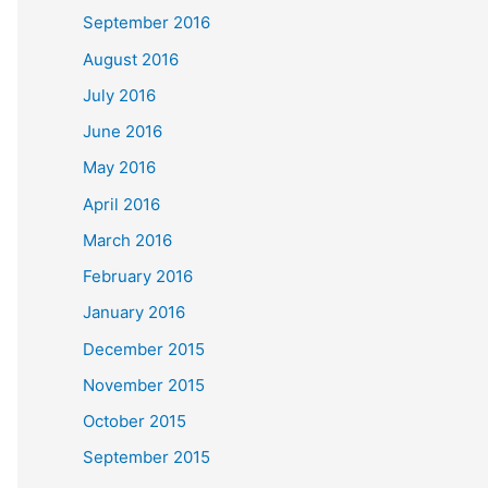
September 2016
August 2016
July 2016
June 2016
May 2016
April 2016
March 2016
February 2016
January 2016
December 2015
November 2015
October 2015
September 2015