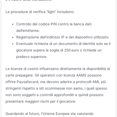
Le procedure di verifica “light” includono:
Controllo del codice PIN contro la banca dati
dell’emittente.
Registrazione dell’indirizzo IP e del dispositivo utilizzato.
Eventuale richiesta di un documento di identità solo se il
giocatore supera la soglia di 250 euro o richiede un
prelievo superiore.
Le licenze di casinò influenzano direttamente la disponibilità di
carte prepagate. Gli operatori con licenza AAMS possono
offrire Paysafecard, ma devono aderire a protocolli AML più
stringenti rispetto a siti scommesse non aams, i quali spesso
non sono soggetti a controlli approfonditi e quindi possono
presentare maggiori rischi per il giocatore.
Guardando al futuro, l’Unione Europea sta valutando