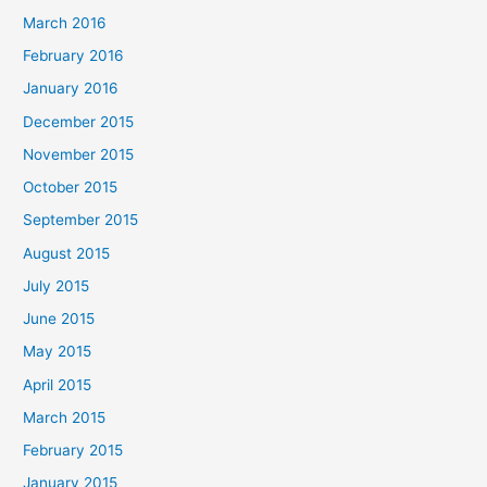
March 2016
February 2016
January 2016
December 2015
November 2015
October 2015
September 2015
August 2015
July 2015
June 2015
May 2015
April 2015
March 2015
February 2015
January 2015