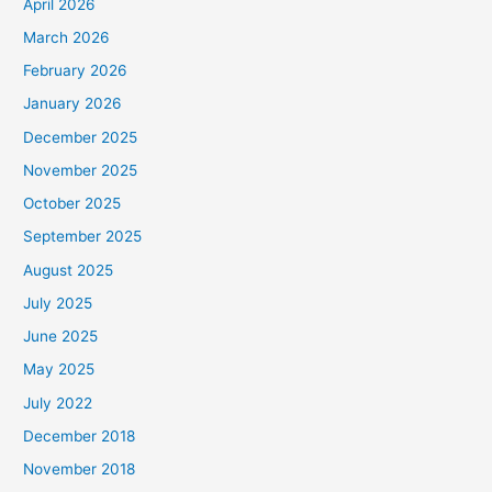
April 2026
March 2026
February 2026
January 2026
December 2025
November 2025
October 2025
September 2025
August 2025
July 2025
June 2025
May 2025
July 2022
December 2018
November 2018