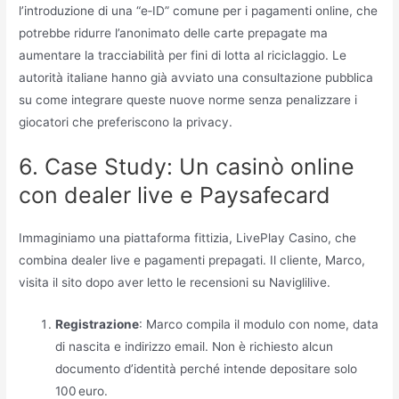
l’introduzione di una “e‑ID” comune per i pagamenti online, che
potrebbe ridurre l’anonimato delle carte prepagate ma
aumentare la tracciabilità per fini di lotta al riciclaggio. Le
autorità italiane hanno già avviato una consultazione pubblica
su come integrare queste nuove norme senza penalizzare i
giocatori che preferiscono la privacy.
6. Case Study: Un casinò online
con dealer live e Paysafecard
Immaginiamo una piattaforma fittizia, LivePlay Casino, che
combina dealer live e pagamenti prepagati. Il cliente, Marco,
visita il sito dopo aver letto le recensioni su Naviglilive.
Registrazione
: Marco compila il modulo con nome, data
di nascita e indirizzo email. Non è richiesto alcun
documento d’identità perché intende depositare solo
100 euro.