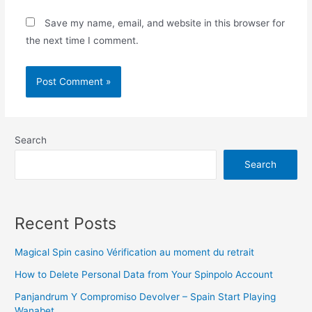
Save my name, email, and website in this browser for
the next time I comment.
Search
Search
Recent Posts
Magical Spin casino Vérification au moment du retrait
How to Delete Personal Data from Your Spinpolo Account
Panjandrum Y Compromiso Devolver – Spain Start Playing
Wanabet