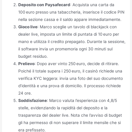
Deposito con Paysafecard
: Acquista una carta da
100 euro presso una tabaccheria, inserisce il codice PIN
nella sezione cassa e il saldo appare immediatamente.
Gioco live
: Marco sceglie un tavolo di blackjack con
dealer live, imposta un limite di puntata di 10 euro per
mano e utilizza il credito prepagato. Durante la sessione,
il software invia un promemoria ogni 30 minuti sul
budget residuo.
Prelievo
: Dopo aver vinto 250 euro, decide di ritirare.
Poiché il totale supera i 250 euro, il casinò richiede una
verifica KYC leggera: invia una foto del suo documento
d’identità e una prova di domicilio. Il processo richiede
24 ore.
Soddisfazione
: Marco valuta l’esperienza con 4,8/5
stelle, evidenziando la rapidità del deposito e la
trasparenza del dealer live. Nota che l’avviso di budget
gli ha permesso di non superare il limite mensile che si
era prefissato.