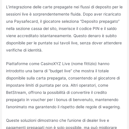
L’integrazione delle carte prepagate nei flussi di deposito per le
sessioni live è sorprendentemente fluida. Dopo aver ricaricato
una Paysafecard, il giocatore seleziona “Deposito prepagato”
nella sezione cassa del sito, inserisce il codice PIN e il saldo
viene accreditato istantaneamente. Questo denaro è subito
disponibile per le puntate sui tavoli live, senza dover attendere
verifiche di identità.
Piattaforme come CasinoXYZ Live (nome fittizio) hanno
introdotto una barra di “budget live” che mostra il totale
disponibile sulla carta prepagata, consentendo al giocatore di
impostare limiti di puntata per ora. Altri operatori, come
BetStream, offrono la possibilità di convertire il credito
prepagato in voucher per i bonus di benvenuto, mantenendo
l’anonimato ma garantendo il rispetto delle regole di wagering.
Queste soluzioni dimostrano che l’unione di dealer live e
pagamenti prepagati non è solo possibile, ma può migliorare