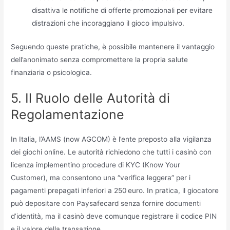
disattiva le notifiche di offerte promozionali per evitare
distrazioni che incoraggiano il gioco impulsivo.
Seguendo queste pratiche, è possibile mantenere il vantaggio
dell’anonimato senza compromettere la propria salute
finanziaria o psicologica.
5. Il Ruolo delle Autorità di
Regolamentazione
In Italia, l’AAMS (now AGCOM) è l’ente preposto alla vigilanza
dei giochi online. Le autorità richiedono che tutti i casinò con
licenza implementino procedure di KYC (Know Your
Customer), ma consentono una “verifica leggera” per i
pagamenti prepagati inferiori a 250 euro. In pratica, il giocatore
può depositare con Paysafecard senza fornire documenti
d’identità, ma il casinò deve comunque registrare il codice PIN
e il valore della transazione.