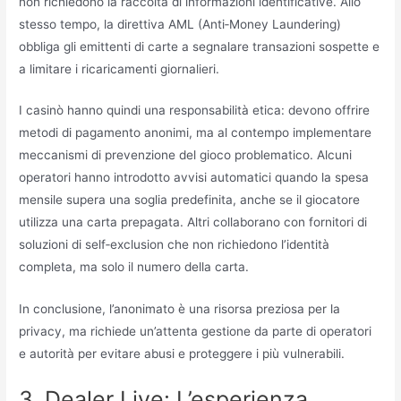
non richiedono la raccolta di informazioni identificative. Allo
stesso tempo, la direttiva AML (Anti‑Money Laundering)
obbliga gli emittenti di carte a segnalare transazioni sospette e
a limitare i ricaricamenti giornalieri.
I casinò hanno quindi una responsabilità etica: devono offrire
metodi di pagamento anonimi, ma al contempo implementare
meccanismi di prevenzione del gioco problematico. Alcuni
operatori hanno introdotto avvisi automatici quando la spesa
mensile supera una soglia predefinita, anche se il giocatore
utilizza una carta prepagata. Altri collaborano con fornitori di
soluzioni di self‑exclusion che non richiedono l’identità
completa, ma solo il numero della carta.
In conclusione, l’anonimato è una risorsa preziosa per la
privacy, ma richiede un’attenta gestione da parte di operatori
e autorità per evitare abusi e proteggere i più vulnerabili.
3. Dealer Live: L’esperienza