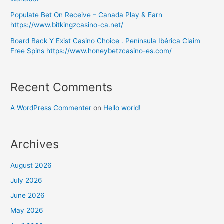
Populate Bet On Receive – Canada Play & Earn
https://www.bitkingzcasino-ca.net/
Board Back Y Exist Casino Choice . Península Ibérica Claim
Free Spins https://www.honeybetzcasino-es.com/
Recent Comments
A WordPress Commenter
on
Hello world!
Archives
August 2026
July 2026
June 2026
May 2026