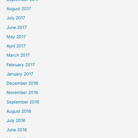
August 2017
July 2017
June 2017
May 2017
April 2017
March 2017
February 2017
January 2017
December 2016
November 2016
September 2016
August 2016
July 2016
June 2016