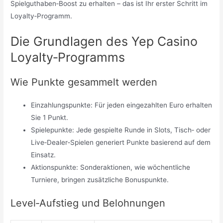
Spielguthaben‑Boost zu erhalten – das ist Ihr erster Schritt im
Loyalty‑Programm.
Die Grundlagen des Yep Casino
Loyalty‑Programms
Wie Punkte gesammelt werden
Einzahlungspunkte: Für jeden eingezahlten Euro erhalten
Sie 1 Punkt.
Spielepunkte: Jede gespielte Runde in Slots, Tisch‑ oder
Live‑Dealer‑Spielen generiert Punkte basierend auf dem
Einsatz.
Aktionspunkte: Sonderaktionen, wie wöchentliche
Turniere, bringen zusätzliche Bonuspunkte.
Level‑Aufstieg und Belohnungen