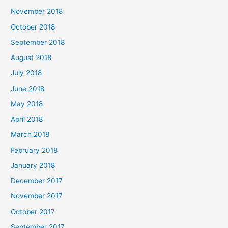
November 2018
October 2018
September 2018
August 2018
July 2018
June 2018
May 2018
April 2018
March 2018
February 2018
January 2018
December 2017
November 2017
October 2017
September 2017