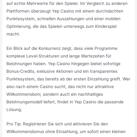
auf echte Mehrwerte für den Spieler. Im Vergleich zu anderen
Plattformen überzeugt Yep Casino mit einem durchdachten
Punktesystem, schnellen Auszahlungen und einer mobilen
Optimierung, die das Spielen unterwegs zum Kinderspiel
macht.
Ein Blick auf die Konkurrenz zeigt, dass viele Programme
komplexe Level‑Strukturen und lange Wartezeiten für
Belohnungen haben. Yep Casino hingegen bietet sofortige
Bonus‑Credits, exklusive Aktionen und ein transparentes
Punktesystem, das bereits ab der ersten Einzahlung greift. Wer
also nach einem Casino sucht, das nicht nur attraktive
Willkommensboni, sondern auch ein nachhaltiges
Belohnungsmodell liefert, findet in Yep Casino die passende
Lösung.
Pro Tip: Registrieren Sie sich und aktivieren Sie den
Willkommensbonus ohne Einzahlung, um sofort einen kleinen