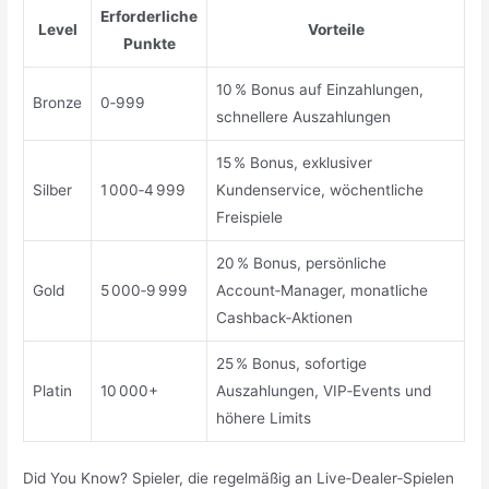
Erforderliche
Level
Vorteile
Punkte
10 % Bonus auf Einzahlungen,
Bronze
0‑999
schnellere Auszahlungen
15 % Bonus, exklusiver
Silber
1 000‑4 999
Kundenservice, wöchentliche
Freispiele
20 % Bonus, persönliche
Gold
5 000‑9 999
Account‑Manager, monatliche
Cashback‑Aktionen
25 % Bonus, sofortige
Platin
10 000+
Auszahlungen, VIP‑Events und
höhere Limits
Did You Know? Spieler, die regelmäßig an Live‑Dealer‑Spielen