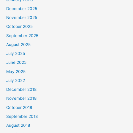
December 2025
November 2025
October 2025
September 2025
August 2025
July 2025
June 2025
May 2025
July 2022
December 2018
November 2018
October 2018
September 2018
August 2018