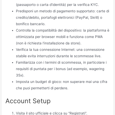
(passaporto o carta d’identità) per la verifica KYC.
Predisponi un metodo di pagamento supportato: carte di
credito/debito, portafogli elettronici (PayPal, Skrill) o
bonifico bancario.
Controlla la compatibilità del dispositivo: la piattaforma è
ottimizzata per browser mobili e funziona come PWA
(non è richiesta l’installazione da store).
Verifica la tua connessione Internet: una connessione
stabile evita interruzioni durante le scommesse live.
Familiarizza con i termini di scommessa, in particolare i
requisiti di puntata per i bonus (ad esempio, wagering
35x).
Imposta un budget di gioco: non superare mai una cifra
che puoi permetterti di perdere.
Account Setup
Visita il sito ufficiale e clicca su “Registrati”.