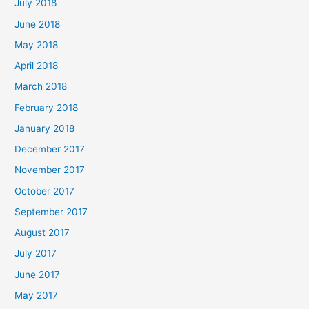
July 2018
June 2018
May 2018
April 2018
March 2018
February 2018
January 2018
December 2017
November 2017
October 2017
September 2017
August 2017
July 2017
June 2017
May 2017