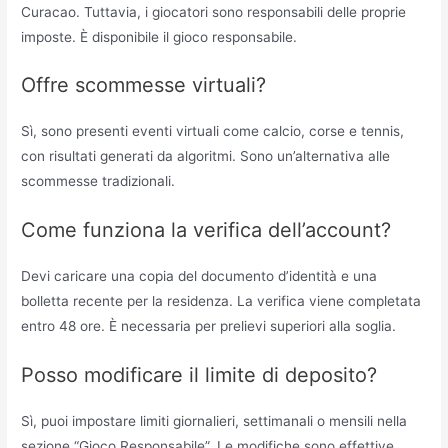
Curacao. Tuttavia, i giocatori sono responsabili delle proprie
imposte. È disponibile il gioco responsabile.
Offre scommesse virtuali?
Sì, sono presenti eventi virtuali come calcio, corse e tennis,
con risultati generati da algoritmi. Sono un’alternativa alle
scommesse tradizionali.
Come funziona la verifica dell’account?
Devi caricare una copia del documento d’identità e una
bolletta recente per la residenza. La verifica viene completata
entro 48 ore. È necessaria per prelievi superiori alla soglia.
Posso modificare il limite di deposito?
Sì, puoi impostare limiti giornalieri, settimanali o mensili nella
sezione “Gioco Responsabile”. Le modifiche sono effettive