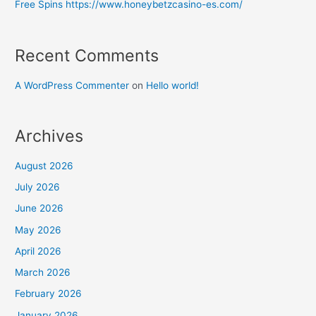
Free Spins https://www.honeybetzcasino-es.com/
Recent Comments
A WordPress Commenter
on
Hello world!
Archives
August 2026
July 2026
June 2026
May 2026
April 2026
March 2026
February 2026
January 2026