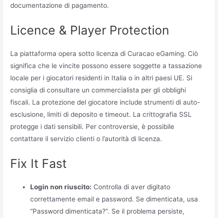
documentazione di pagamento.
Licence & Player Protection
La piattaforma opera sotto licenza di Curacao eGaming. Ciò
significa che le vincite possono essere soggette a tassazione
locale per i giocatori residenti in Italia o in altri paesi UE. Si
consiglia di consultare un commercialista per gli obblighi
fiscali. La protezione del giocatore include strumenti di auto-
esclusione, limiti di deposito e timeout. La crittografia SSL
protegge i dati sensibili. Per controversie, è possibile
contattare il servizio clienti o l’autorità di licenza.
Fix It Fast
Login non riuscito:
Controlla di aver digitato
correttamente email e password. Se dimenticata, usa
“Password dimenticata?”. Se il problema persiste,