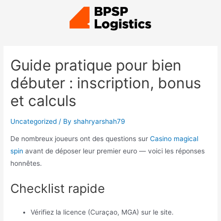
Guide pratique pour bien
débuter : inscription, bonus
et calculs
Uncategorized
/ By
shahryarshah79
De nombreux joueurs ont des questions sur
Casino magical
spin
avant de déposer leur premier euro — voici les réponses
honnêtes.
Checklist rapide
Vérifiez la licence (Curaçao, MGA) sur le site.