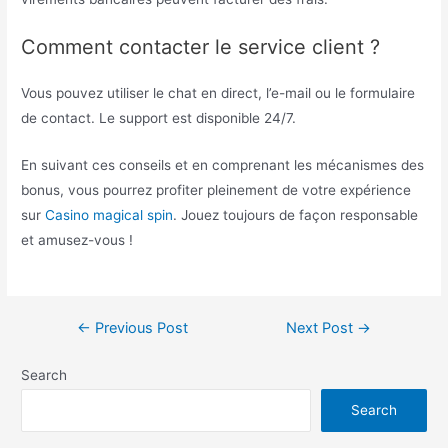
Comment contacter le service client ?
Vous pouvez utiliser le chat en direct, l’e-mail ou le formulaire
de contact. Le support est disponible 24/7.
En suivant ces conseils et en comprenant les mécanismes des
bonus, vous pourrez profiter pleinement de votre expérience
sur
Casino magical spin
. Jouez toujours de façon responsable
et amusez-vous !
←
Previous Post
Next Post
→
Search
Search