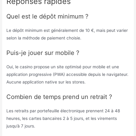
Réponses rapides
Quel est le dépôt minimum ?
Le dépôt minimum est généralement de 10 €, mais peut varier
selon la méthode de paiement choisie.
Puis-je jouer sur mobile ?
Oui, le casino propose un site optimisé pour mobile et une
application progressive (PWA) accessible depuis le navigateur.
Aucune application native sur les stores.
Combien de temps prend un retrait ?
Les retraits par portefeuille électronique prennent 24 à 48
heures, les cartes bancaires 2 à 5 jours, et les virements
jusqu’à 7 jours.