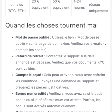
20 €
50 €
1-24
monnaies
réseau
équivalent
équivalent
heures
(BTC, ETH)
uniquement
Quand les choses tournent mal
Mot de passe oublié :
Utilisez le lien « Mot de passe
oublié » sur la page de connexion. Vérifiez vos e-mails (y
compris les spams).
Retard de retrait :
Contactez le support si le délai
annoncé est dépassé. Vérifiez que vos documents KYC
sont validés.
Compte bloqué :
Cela peut arriver si vous avez enfreint
les conditions. Envoyez une demande au support et
préparez les pièces justificatives.
Bonus non crédité :
Vérifiez si vous avez saisi le code
bonus ou si le dépôt minimum est atteint. Parfois, les
bonus sont activés automatiquement.