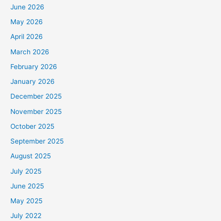
June 2026
May 2026
April 2026
March 2026
February 2026
January 2026
December 2025
November 2025
October 2025
September 2025
August 2025
July 2025
June 2025
May 2025
July 2022