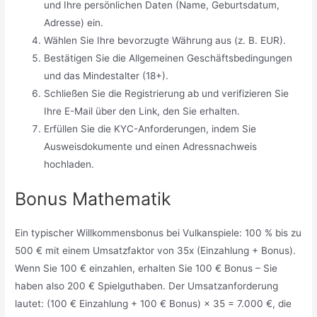
und Ihre persönlichen Daten (Name, Geburtsdatum,
Adresse) ein.
Wählen Sie Ihre bevorzugte Währung aus (z. B. EUR).
Bestätigen Sie die Allgemeinen Geschäftsbedingungen
und das Mindestalter (18+).
Schließen Sie die Registrierung ab und verifizieren Sie
Ihre E-Mail über den Link, den Sie erhalten.
Erfüllen Sie die KYC-Anforderungen, indem Sie
Ausweisdokumente und einen Adressnachweis
hochladen.
Bonus Mathematik
Ein typischer Willkommensbonus bei Vulkanspiele: 100 % bis zu
500 € mit einem Umsatzfaktor von 35x (Einzahlung + Bonus).
Wenn Sie 100 € einzahlen, erhalten Sie 100 € Bonus – Sie
haben also 200 € Spielguthaben. Der Umsatzanforderung
lautet: (100 € Einzahlung + 100 € Bonus) × 35 = 7.000 €, die