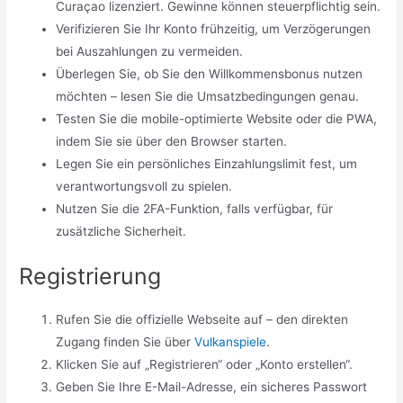
Curaçao lizenziert. Gewinne können steuerpflichtig sein.
Verifizieren Sie Ihr Konto frühzeitig, um Verzögerungen
bei Auszahlungen zu vermeiden.
Überlegen Sie, ob Sie den Willkommensbonus nutzen
möchten – lesen Sie die Umsatzbedingungen genau.
Testen Sie die mobile-optimierte Website oder die PWA,
indem Sie sie über den Browser starten.
Legen Sie ein persönliches Einzahlungslimit fest, um
verantwortungsvoll zu spielen.
Nutzen Sie die 2FA-Funktion, falls verfügbar, für
zusätzliche Sicherheit.
Registrierung
Rufen Sie die offizielle Webseite auf – den direkten
Zugang finden Sie über
Vulkanspiele
.
Klicken Sie auf „Registrieren“ oder „Konto erstellen“.
Geben Sie Ihre E-Mail-Adresse, ein sicheres Passwort