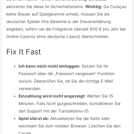
aktivieren Sie diese im Sicherheitsmenü.
Wichtig:
Da Curaçao
keine Steuer auf Spielgewinne erhebt, müssen Sie als
deutscher Spieler Ihre Gewinne in der Steuererklärung
angeben, sofern sie die Freigrenze (derzeit 600 € pro Jahr bei
Online-Casinos ohne deutsche Lizenz) überschreiten.
Fix It Fast
Ich kann mich nicht einloggen:
Setzen Sie Ihr
Passwort über die „Passwort vergessen“-Funktion
zurück. Überprüfen Sie, ob Sie die richtige E-Mail
verwenden.
Einzahlung wird nicht angezeigt:
Warten Sie 15
Minuten. Falls nicht gutgeschrieben, kontaktieren Sie
den Support mit der Transaktions-ID.
Spiel stürzt ab:
Aktualisieren Sie die Seite oder
wechseln Sie zum mobilen Browser. Löschen Sie den
Cache.