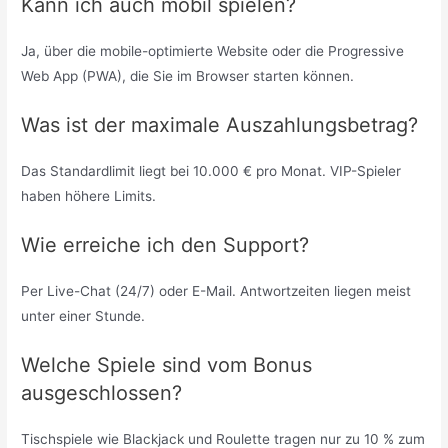
Kann ich auch mobil spielen?
Ja, über die mobile-optimierte Website oder die Progressive
Web App (PWA), die Sie im Browser starten können.
Was ist der maximale Auszahlungsbetrag?
Das Standardlimit liegt bei 10.000 € pro Monat. VIP-Spieler
haben höhere Limits.
Wie erreiche ich den Support?
Per Live-Chat (24/7) oder E-Mail. Antwortzeiten liegen meist
unter einer Stunde.
Welche Spiele sind vom Bonus
ausgeschlossen?
Tischspiele wie Blackjack und Roulette tragen nur zu 10 % zum