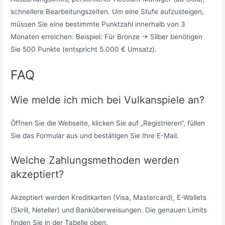
schnellere Bearbeitungszeiten. Um eine Stufe aufzusteigen,
müssen Sie eine bestimmte Punktzahl innerhalb von 3
Monaten erreichen. Beispiel: Für Bronze → Silber benötigen
Sie 500 Punkte (entspricht 5.000 € Umsatz).
FAQ
Wie melde ich mich bei Vulkanspiele an?
Öffnen Sie die Webseite, klicken Sie auf „Registrieren“, füllen
Sie das Formular aus und bestätigen Sie Ihre E-Mail.
Welche Zahlungsmethoden werden
akzeptiert?
Akzeptiert werden Kreditkarten (Visa, Mastercard), E-Wallets
(Skrill, Neteller) und Banküberweisungen. Die genauen Limits
finden Sie in der Tabelle oben.