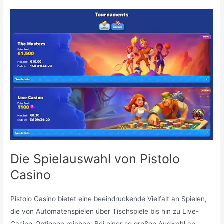
Die Spielauswahl von Pistolo
Casino
Pistolo Casino bietet eine beeindruckende Vielfalt an Spielen,
die von Automatenspielen über Tischspiele bis hin zu Live-