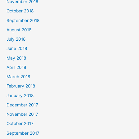
November 2018
October 2018
September 2018
August 2018
July 2018
June 2018
May 2018
April 2018
March 2018
February 2018
January 2018
December 2017
November 2017
October 2017
September 2017