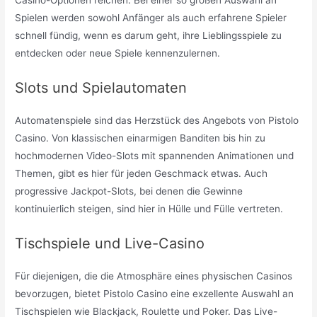
Casino-Optionen reichen. Bei einer so großen Auswahl an
Spielen werden sowohl Anfänger als auch erfahrene Spieler
schnell fündig, wenn es darum geht, ihre Lieblingsspiele zu
entdecken oder neue Spiele kennenzulernen.
Slots und Spielautomaten
Automatenspiele sind das Herzstück des Angebots von Pistolo
Casino. Von klassischen einarmigen Banditen bis hin zu
hochmodernen Video-Slots mit spannenden Animationen und
Themen, gibt es hier für jeden Geschmack etwas. Auch
progressive Jackpot-Slots, bei denen die Gewinne
kontinuierlich steigen, sind hier in Hülle und Fülle vertreten.
Tischspiele und Live-Casino
Für diejenigen, die die Atmosphäre eines physischen Casinos
bevorzugen, bietet Pistolo Casino eine exzellente Auswahl an
Tischspielen wie Blackjack, Roulette und Poker. Das Live-