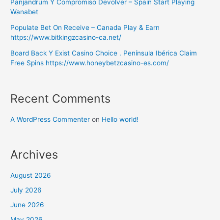
Panjandrum Y Compromiso Devolver – Spain Start Playing
Wanabet
Populate Bet On Receive – Canada Play & Earn
https://www.bitkingzcasino-ca.net/
Board Back Y Exist Casino Choice . Península Ibérica Claim
Free Spins https://www.honeybetzcasino-es.com/
Recent Comments
A WordPress Commenter
on
Hello world!
Archives
August 2026
July 2026
June 2026
May 2026