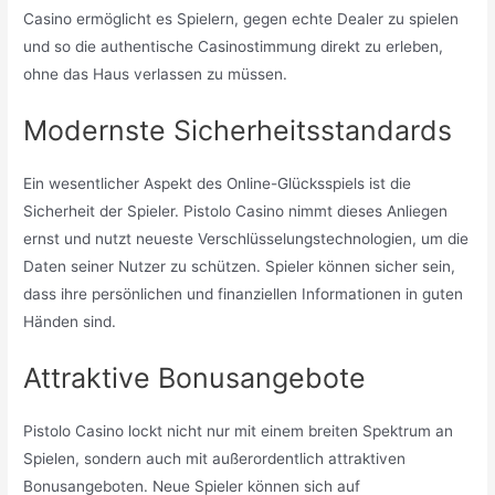
Casino ermöglicht es Spielern, gegen echte Dealer zu spielen
und so die authentische Casinostimmung direkt zu erleben,
ohne das Haus verlassen zu müssen.
Modernste Sicherheitsstandards
Ein wesentlicher Aspekt des Online-Glücksspiels ist die
Sicherheit der Spieler. Pistolo Casino nimmt dieses Anliegen
ernst und nutzt neueste Verschlüsselungstechnologien, um die
Daten seiner Nutzer zu schützen. Spieler können sicher sein,
dass ihre persönlichen und finanziellen Informationen in guten
Händen sind.
Attraktive Bonusangebote
Pistolo Casino lockt nicht nur mit einem breiten Spektrum an
Spielen, sondern auch mit außerordentlich attraktiven
Bonusangeboten. Neue Spieler können sich auf