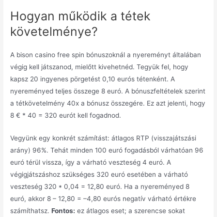
Hogyan működik a tétek
követelménye?
A bison casino free spin bónuszoknál a nyereményt általában
végig kell játszanod, mielőtt kivehetnéd. Tegyük fel, hogy
kapsz 20 ingyenes pörgetést 0,10 eurós tétenként. A
nyereményed teljes összege 8 euró. A bónuszfeltételek szerint
a tétkövetelmény 40x a bónusz összegére. Ez azt jelenti, hogy
8 € * 40 = 320 eurót kell fogadnod.
Vegyünk egy konkrét számítást: átlagos RTP (visszajátszási
arány) 96%. Tehát minden 100 euró fogadásból várhatóan 96
euró térül vissza, így a várható veszteség 4 euró. A
végigjátszáshoz szükséges 320 euró esetében a várható
veszteség 320 * 0,04 = 12,80 euró. Ha a nyereményed 8
euró, akkor 8 – 12,80 = –4,80 eurós negatív várható értékre
számíthatsz.
Fontos:
ez átlagos eset; a szerencse sokat