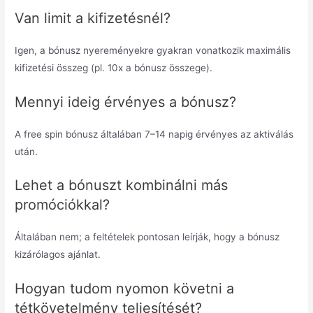
Van limit a kifizetésnél?
Igen, a bónusz nyereményekre gyakran vonatkozik maximális
kifizetési összeg (pl. 10x a bónusz összege).
Mennyi ideig érvényes a bónusz?
A free spin bónusz általában 7–14 napig érvényes az aktiválás
után.
Lehet a bónuszt kombinálni más
promóciókkal?
Általában nem; a feltételek pontosan leírják, hogy a bónusz
kizárólagos ajánlat.
Hogyan tudom nyomon követni a
tétkövetelmény teljesítését?