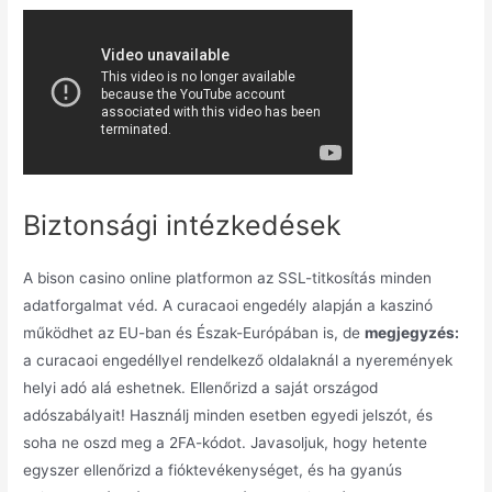
Biztonsági intézkedések
A bison casino online platformon az SSL-titkosítás minden
adatforgalmat véd. A curacaoi engedély alapján a kaszinó
működhet az EU-ban és Észak-Európában is, de
megjegyzés:
a curacaoi engedéllyel rendelkező oldalaknál a nyeremények
helyi adó alá eshetnek. Ellenőrizd a saját országod
adószabályait! Használj minden esetben egyedi jelszót, és
soha ne oszd meg a 2FA-kódot. Javasoljuk, hogy hetente
egyszer ellenőrizd a fióktevékenységet, és ha gyanús