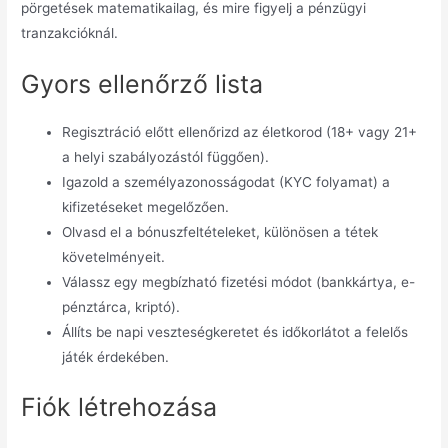
pörgetések matematikailag, és mire figyelj a pénzügyi
tranzakcióknál.
Gyors ellenőrző lista
Regisztráció előtt ellenőrizd az életkorod (18+ vagy 21+
a helyi szabályozástól függően).
Igazold a személyazonosságodat (KYC folyamat) a
kifizetéseket megelőzően.
Olvasd el a bónuszfeltételeket, különösen a tétek
követelményeit.
Válassz egy megbízható fizetési módot (bankkártya, e-
pénztárca, kriptó).
Állíts be napi veszteségkeretet és időkorlátot a felelős
játék érdekében.
Fiók létrehozása