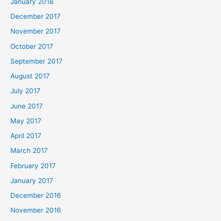
January 2018
December 2017
November 2017
October 2017
September 2017
August 2017
July 2017
June 2017
May 2017
April 2017
March 2017
February 2017
January 2017
December 2016
November 2016