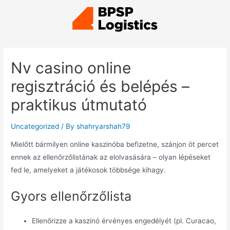
Nv casino online
regisztráció és belépés –
praktikus útmutató
Uncategorized
/ By
shahryarshah79
Mielőtt bármilyen online kaszinóba befizetne, szánjon öt percet
ennek az ellenőrzőlistának az elolvasására – olyan lépéseket
fed le, amelyeket a játékosok többsége kihagy.
Gyors ellenőrzőlista
Ellenőrizze a kaszinó érvényes engedélyét (pl. Curacao,