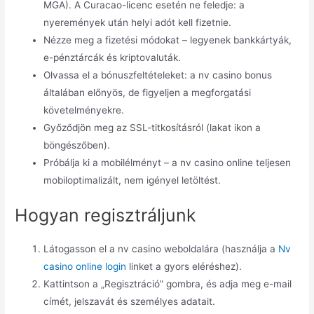
MGA). A Curacao-licenc esetén ne feledje: a
nyeremények után helyi adót kell fizetnie.
Nézze meg a fizetési módokat – legyenek bankkártyák,
e-pénztárcák és kriptovaluták.
Olvassa el a bónuszfeltételeket: a nv casino bonus
általában előnyös, de figyeljen a megforgatási
követelményekre.
Győződjön meg az SSL-titkosításról (lakat ikon a
böngészőben).
Próbálja ki a mobilélményt – a nv casino online teljesen
mobiloptimalizált, nem igényel letöltést.
Hogyan regisztráljunk
Látogasson el a nv casino weboldalára (használja a
Nv
casino online login
linket a gyors eléréshez).
Kattintson a „Regisztráció” gombra, és adja meg e-mail
címét, jelszavát és személyes adatait.