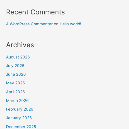
Recent Comments
A WordPress Commenter
on
Hello world!
Archives
August 2026
July 2026
June 2026
May 2026
April 2026
March 2026
February 2026
January 2026
December 2025