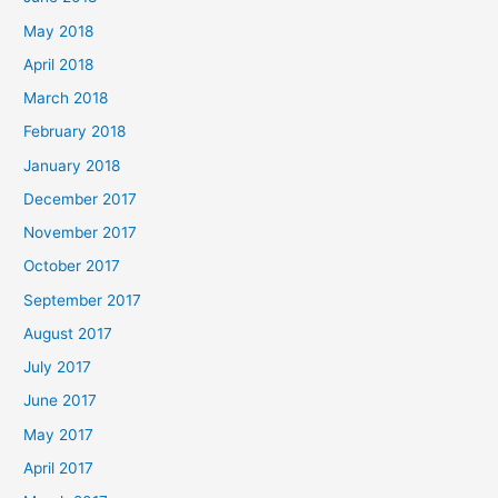
May 2018
April 2018
March 2018
February 2018
January 2018
December 2017
November 2017
October 2017
September 2017
August 2017
July 2017
June 2017
May 2017
April 2017