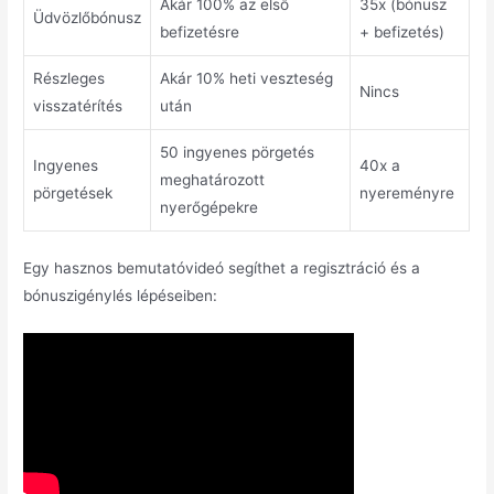
Akár 100% az első
35x (bónusz
Üdvözlőbónusz
befizetésre
+ befizetés)
Részleges
Akár 10% heti veszteség
Nincs
visszatérítés
után
50 ingyenes pörgetés
Ingyenes
40x a
meghatározott
pörgetések
nyereményre
nyerőgépekre
Egy hasznos bemutatóvideó segíthet a regisztráció és a
bónuszigénylés lépéseiben: