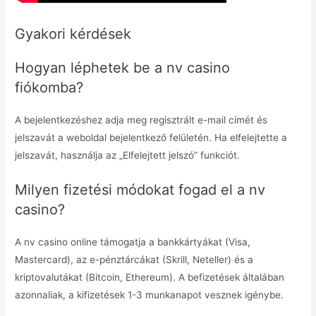
Gyakori kérdések
Hogyan léphetek be a nv casino
fiókomba?
A bejelentkezéshez adja meg regisztrált e-mail címét és
jelszavát a weboldal bejelentkező felületén. Ha elfelejtette a
jelszavát, használja az „Elfelejtett jelszó” funkciót.
Milyen fizetési módokat fogad el a nv
casino?
A nv casino online támogatja a bankkártyákat (Visa,
Mastercard), az e-pénztárcákat (Skrill, Neteller) és a
kriptovalutákat (Bitcoin, Ethereum). A befizetések általában
azonnaliak, a kifizetések 1-3 munkanapot vesznek igénybe.