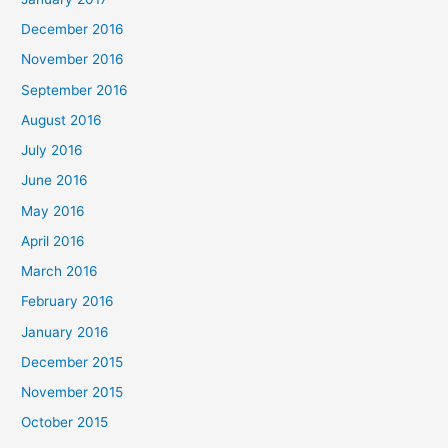
December 2016
November 2016
September 2016
August 2016
July 2016
June 2016
May 2016
April 2016
March 2016
February 2016
January 2016
December 2015
November 2015
October 2015