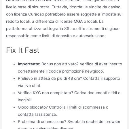
livello base di sicurezza. Tuttavia, ricorda: le vincite da casinò
con licenza Curacao potrebbero essere soggette a imposte sul
reddito locali, a differenza di licenze MGA o locali. La
piattaforma utilizza crittografia SSL e offre strumenti di gioco
responsabile come limiti di deposito e autoesclusione.
Fix It Fast
Importante:
Bonus non attivato? Verifica di aver inserito
correttamente il codice promozione newgioco.
Prelievo in attesa da più di 48 ore? Contatta il supporto
via live chat.
Verifica KYC non completata? Carica documenti nitidi e
leggibili.
Gioco bloccato? Controlla i limiti di scommessa o
contatta l’assistenza.
Problema di connessione? Svuota la cache del browser
o prova un dispositivo diverso.