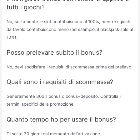
tutti i giochi?
No, solitamente le slot contribuiscono al 100%, mentre i giochi
da tavolo contribuiscono meno (ad esempio, il blackjack solo al
10%).
Posso prelevare subito il bonus?
No, devi soddisfare i requisiti di scommessa prima del prelievo.
Quali sono i requisiti di scommessa?
Generalmente 30x il bonus o bonus+deposito. Controlla i
termini specifici della promozione.
Quanto tempo ho per usare il bonus?
Di solito 30 giorni dal momento dell’attivazione.