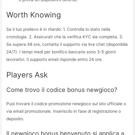
Worth Knowing
Se il tuo prelievo è in ritardo: 1. Controlla lo stato nella
cronologia. 2. Assicurati che la verifica KYC sia completa. 3.
Se supera 48 ore, contatta il supporto via live chat (disponibile
24/7). I tempi medi per bonifico bancario sono 3-5 giorni
lavorativi. Il supporto email risponde entro 24 ore.
Players Ask
Come trovo il codice bonus newgioco?
Puoi trovare il codice promozione newgioco sul sito ufficiale o
via email promozionale. Inseriscilo in fase di registrazione o
deposito.
Il newgioco bonus benvenuto si applica a