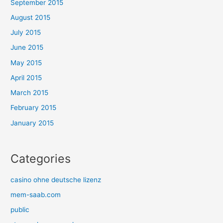
September 2015
August 2015
July 2015
June 2015
May 2015
April 2015
March 2015
February 2015
January 2015
Categories
casino ohne deutsche lizenz
mem-saab.com
public